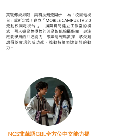
STEAM跨學科學習目標
突破傳統界限，與科技潮流同步 ，為「校園電視
台」重新定義！創立「MOBILE CAMPUS TV 2.0
流動校園電視台 」，摒棄費時建立工作室的模
式，引人機動性極強的流動智能拍攝裝備，專注
啟發學員的共通能力，譔潛能輕鬆發揮，感受創
想得以實現的成功感，推動持續表達創想的動
力。
NCS非華語GBL全方位中文能力提