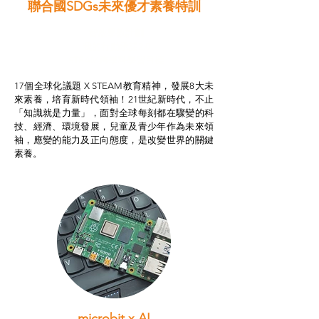
聯合國SDGs未來優才素養特訓
智啟學教計劃
我的行動承諾2.0
STEAM跨學科學習目標
17個全球化議題 X STEAM教育精神，發展8大未
來素養，培育新時代領袖！21世紀新時代，不止
「知識就是力量」，面對全球每刻都在驟變的科
技、經濟、環境發展，兒童及青少年作為未來領
袖，應變的能力及正向態度，是改變世界的關鍵
素養。
microbit x AI