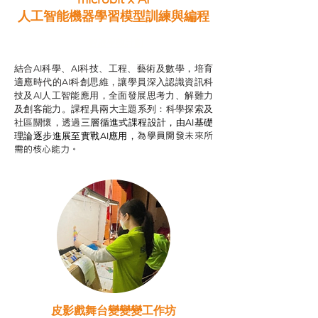
人工智能機器學習模型訓練與
編程
智啟學教計劃
結合AI科學、AI科技、工程、藝術及數學，培育
適應時代的AI科創思維，讓學員深入認識資訊科
技及AI人工智能應用，全面發展思考力、解難力
及創客能力。課程具兩大主題系列：科學探索及
社區關懷，透過
三層循進式課程設計，
由AI基礎
為學員開發未來所
理論逐步進展至實戰AI應用，
需的核心能力。
皮影戲舞台變變變工作坊