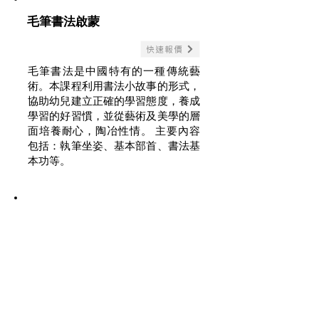
毛筆書法啟蒙
快速報價
毛筆書法是中國特有的一種傳統藝
術。本課程利用書法小故事的形式，
協助幼兒建立正確的學習態度，養成
學習的好習慣，並從藝術及美學的層
面培養耐心，陶冶性情。 主要內容
包括：執筆坐姿、基本部首、書法基
本功等。
幼兒西方藝術啟蒙班
快速報價
課程著重引發幼兒對西方藝術產生與
趣，透過各種美術活動，令幼兒根據
個人的喜好，發揮想像力進行藝術的
創作，既能享受活動過程中所帶來的