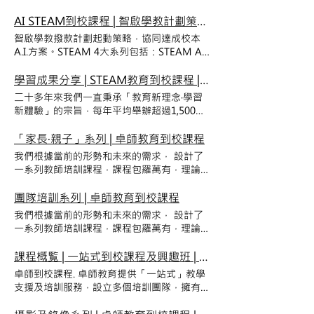
生動活潑風格，提供系統的引導和訓練，理論
動策略，協同達成校本A.I.方案。校園電視台
及實際活動並重，適合不同人生角色階段的學
系列、自主語文學習、STEAM系列、AI人工
AI STEAM到校課程 | 智啟學教計劃策略 | microbit AI、Arduino、Delightex | 到校課程報價
員，全方位增強心理素質，提升思維力、想像
智能數字教育系列、體藝表演、生活通識、中
智啟學教撥款計劃起動策略，協同達成校本
力和執行力，助您競勝每浪挑戰！ 成功從這
華文化等。我們為各學校及社福機構提供各項
A.I.方案。STEAM 4大系列包括：STEAM AI
裏開始，讓團隊丶老師丶家長和孩子攜手學
附屬到校課程教材與教具，一站式提供所需的
與編程科創生活、STEAM海陸空RC遙控模型
習，共同進步， 創價未來！ 我們度身訂造貼
物資。 業內人士可以用優惠價購買相關的教
系列、STEAM Maker科普知識、STEAM樂
學習成果分享 | STEAM教育到校課程 | MCTV4.0校園電視台到校課程 | 卓師教育
合個別需求的到校培訓課程、講座、工作坊，
材。 跨學科及STEAM A.I. 數字教育支援
高LEGO機械人教育系列創客系列，啟發學員
歡迎與我們洽談。 個人及團隊培訓系列 個人‧
二十多年來我們一直秉承「教育新理念‧學習
『智』啟學教撥款計劃 起動策略 卓師教育到
AI人工智能數字應用的素養及智慧，各跨學習
家長‧親子系列 教師培訓系列 個人及團隊 個
新體驗」的宗旨，每年平均舉辦超過1,500個
校課程方案 1999年至今，對應各校各科需
領域上的綜合應用能力，裝備學員應對社會及
人家長親子 教師培訓 贏成習慣 個人及團隊培
不同的課程及工作坊，為超過500間不同的機
要，發展及統籌各類到校課程， 以至質素檢
全球轉變和挑戰。卓師教育是
訓系列 課程透過讓學員經歷贏，體會贏的感
構及學校提供服務及課程，並以體驗式學習策
「家長‧親子」系列 | 卓師教育到校課程
測、成果呈現及行政工作，為學校、社區中
CoSpacesEDU(delightex)香港官方代理，歡
受，瞭解贏的原則，並使贏的感覺刻在潛意識
略，讓超過200,000名學員、老師、家長及社
心、學界最佳到校課程夥伴。 逾 25 載 籌辦
我們根據當前的形勢和未來的需求， 設計了
迎索取優惠碼。 A.I. STEAM到校課程教育方
中，從而瞭解贏的法則，建立出贏家獨有的執
會人士感受不一樣的學習經歷！ 2019年我們
到校課程經驗 逾 600 間 合作 學校及 社區中
一系列教師培訓課程，課程包羅萬有，理論學
案 跨學科A.I.技能探索>設計思維>實戰應用>
行力，讓贏變成習慣。 Back to top... 索取計
的「MOBILE CAMPUSTV2.0流動校園電視
心 逾 2000 次 籌劃培訓及工作坊 To play,
習和實際活動相結合，生動活潑，靈活多變，
成果展現 協助學校根據「『智』啟學教」及
劃書及報價 「五項修練」- 學習型織的成長與
台」聯同卓越正向「思‧為」教學團隊更帶領
press and hold the enter key. To stop,
充滿樂趣，適合不同年齡階段的學員;從目標
團隊培訓系列 | 卓師教育到校課程
「優質教育基金」等計劃的資助要求，從構
超越 個人及團隊培訓系列 「五項修練」是由
一眾學員，應香港有線電視旗下Hong Kong
release the enter key. 課程一覽 索取到校課
建立、語言訓練、思維提升、潛能激發、形象
思、策劃、申請、執行至檢討各個階段，全面
彼德•聖吉提出的終身學習概念，主張透過自
我們根據當前的形勢和未來的需求， 設計了
Open TV香港開電視邀請，共同創作拍攝一
程小冊子 對應智啟學教計劃 跨學科A.I.轉型夥
樹立、團隊合作等方面，進行有系統的引導和
提升學員、學校在A.I.人工智能資訊科技創新
我超越、改善心智模式、建立共同願景、團隊
一系列教師培訓課程，課程包羅萬有，理論學
系列兒童藝術教學節目；2024年於中環街市
伴 按校本發展需要，根據學員學習階段及能
訓練，全方位增強心理素質，提升思維力、想
的發展能力。透過支援或優化校本課程，推展
學習及系統思考這五個範疇的修練滿足個人價
習和實際活動相結合，生動活潑，靈活多變，
協辦長幼共融敘事攝影展，不斷實踐所學！成
力，引入低門檻、高效能的A.I.人工智能硬件
像力和實際操作的能力，成為競爭的勝者！
A.I. STEAM跨學科教育及社會智能的應用，
值，並藉此提高組織的積效。本課程則以此理
充滿樂趣，適合不同年齡階段的學員;從目標
課程概覧 | 一站式到校課程及興趣班 | 卓師教育到校課程
就卓越！創價未來！ 成果分享 二十多年來我
及平台，創劃出由淺入深的A.I. STEAM及跨
競爭從這裡開始！讓家長和孩子攜手學習，共
促進知識轉移， 裝備學員應對社會及全球經
論為本，透過深入詳盡的講解及多元化的活動
建立、語言訓練、思維提升、潛能激發、形象
們一直秉承「教學新理念」的宗旨，每年平均
學科課程，既培養學員的A.I.應用智慧及技
卓師到校課程. 卓師教育提供「一站式」教學
同進步！ 「家長‧親子」系列 在21世紀要讓孩
濟、科學及科技發展所帶來的轉變和挑戰。
使學員能有效實踐五項修練的精神。 Back to
樹立、團隊合作等方面，進行有系統的引導和
舉辦超過1,500個不同的課程及工作坊，為超
能，亦協助不同學科開展A.I.智能學習體驗。
支援及培訓服務，設立多個培訓團隊，擁有不
子成為社會未來的主人翁，就必須令孩子成為
STEAM AI與編程 科創生活系列 幼兒 小學 中
top... 索取計劃書及報價 電腦秘技實戰工作坊
訓練，全方位增強心理素質，提升思維力、想
過400間不同的機構及學校提供服務及課程，
詳情 MobileCampusTV 4.0 流動校園電視台
同的策略性專業合作夥伴，多年來已為全港幼
經得起激烈競爭的人才！作為家長，當然要以
學 加深對資訊科技及人工智能應用的認識及
個人及團隊培訓系列 課程為希望提升電腦學
像力和實際操作的能力，成為競爭的勝者！
並以「學習新體驗」的策略，讓超過200,000
與科技新勢同步 ，利用 A.I. 生成與虛擬技
稚園、小學、中學及社福機構設計各類課程及