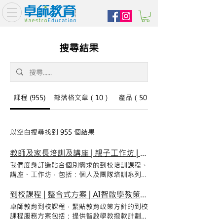
搜尋結果
課程 (955)
部落格文章（10）
產品（50）
以空白搜尋找到 955 個結果
教師及家長培訓及講座 | 親子工作坊 | 教學策略、STEAM、藝術、正向思為工作坊 | 卓師教育到校課程
我們度身訂造貼合個別需求的到校培訓課程、
講座、工作坊，包括：個人及團隊培訓系列、
個人‧ 家長 ‧ 親子 系列及教師培訓系列，歡迎
與我們洽談並度身訂制具體內容。 培訓及講
到校課程 | 整合式方案 | AI智啟學教策略 | STEAM課程 | 到校課程報價
座 卓師教育放眼當前形勢和未來走勢， 設計
卓師教育到校課程，緊貼教育政策方針的到校
一系列到校人力資源培訓課程，以一貫靈活、
課程服務方案包括：提供智啟學教撥款計劃起