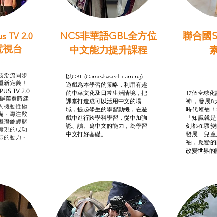
NCS非華語GBL全方位
聯合國S
s TV 2.0
電視台
中文能力提升課程
學習目標
非華語學生綜合支援津貼
智
我的
技潮流同步
以GBL (Game-based learning)
STE
重新定義！
遊戲為本學習的策略，利用有趣
US TV 2.0
的中華文化及日常生活情境，把
17個全球化議
，摒棄費時建
課堂打造成可以活用中文的場
神，發展8
人機動性極
域，提起學生的學習動機，在遊
時代領袖！
備，專注啟
戲中進行跨學科學習，從中加強
「知識就是
譔潛能輕鬆
認、讀、寫中文的能力，為學習
刻都在驟變
實現的成功
中文打好基礎。
發展，兒童
想的動力。
袖，應變的
改變世界的