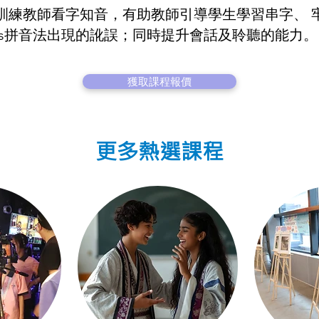
netics，訓練教師看字知音，有助教師引導學生學習串字
nics拼音法出現的訛誤；同時提升會話及聆聽的能力。
獲取課程報價
更多熱選課程