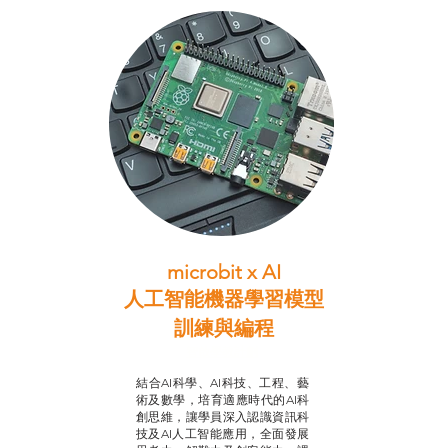
microbit x AI
人工智能機器學習模型
訓練與
編程
智啟學教計劃
結合AI科學、AI科技、工程、藝
術及數學，培育適應時代的AI科
創思維，讓學員深入認識資訊科
技及AI人工智能應用，全面發展