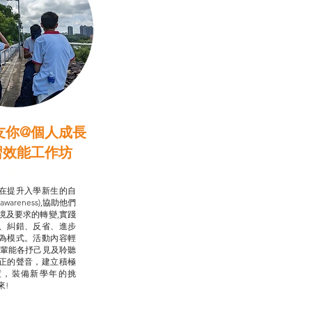
友你@個人成長
習效能工作坊
行動承諾2.0
在提升入學新生的自
-awareness),協助他們
境及要求的轉變,實踐
、糾錯、反省、進步
為模式。活動內容輕
朋輩能各抒己見及聆聽
正的聲音，建立積極
度，裝備新學年的挑
來!