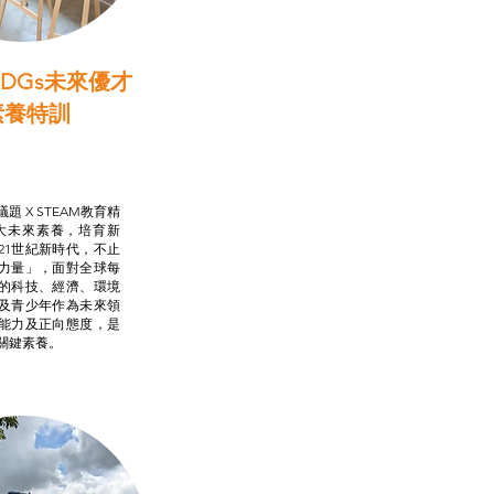
DGs未來優才
素養特訓
啟學教計劃
行動承諾2.0
AM跨學科學習目標
題 X STEAM教育精
大未來素養，培育新
21世紀新時代，不止
力量」，面對全球每
的科技、經濟、環境
及青少年作為未來領
能力及正向態度，是
關鍵素養。