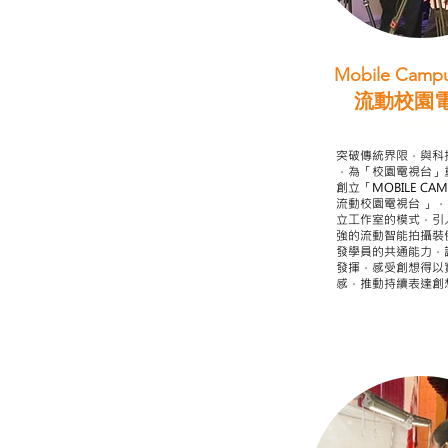
Mobile Campu
流動校園
STEAM跨學科
突破傳統界限，與科
，為「校園電視台」
創立「MOBILE CAMP
流動校園電視台 」
立工作室的模式，引
強的流動智能拍攝裝
發學員的共通能力，
發揮，感受創想得以
感，推動持續表達創