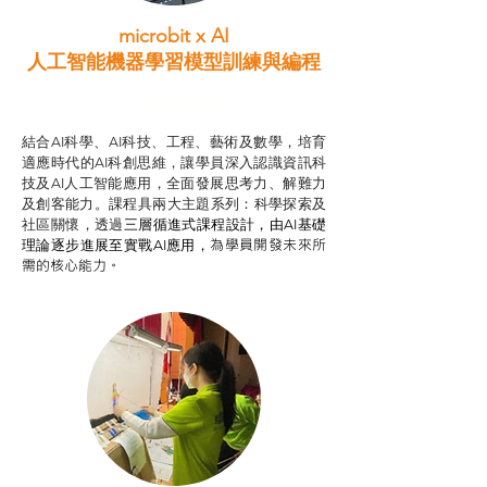
microbit x AI
人工智能機器學習模型訓練與
編程
啟智學教計劃
結合AI科學、AI科技、工程、藝術及數學，培育
適應時代的AI科創思維，讓學員深入認識資訊科
技及AI人工智能應用，全面發展思考力、解難力
及創客能力。課程具兩大主題系列：科學探索及
社區關懷，透過
三層循進式課程設計，
由AI基礎
為學員開發未來所
理論逐步進展至實戰AI應用，
需的核心能力。