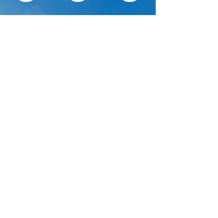
到校課程特別支援
新來港學童/非華語
學童教育
根據不同文化背景及學習程度，以富有樂趣的
課程內容及語境，喚起學習動機，助學員由淺
入深適應本地學習模式，重回學習軌道，加強
建立共融感，及與社會互動的自信。
查詢及報價