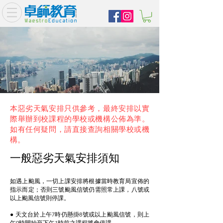
本惡劣天氣安排只供參考，最終安排以實
際舉辦到校課程的學校或機構公佈為準。
如有任何疑問，請直接查詢相關學校或機
構。
一般惡劣天氣
安排
須知
如遇上颱風，一切上課安排將根據當時教育局宣佈的
指示而定；否則三號颱風信號仍需照常上課，八號或
以上颱風信號則停課。
● 天文台於上午7時仍懸掛8號或以上颱風信號，則上
午9時開始至下午1時前之課程將會停課。