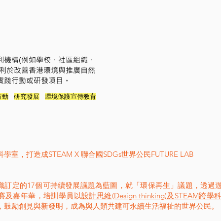
利機構(例如學校、社區組織、
有利於改善香港環境與推廣自然
實踐行動或研發項目。
行動
研究發展
環境保護宣傳教育
室，打造成STEAM X 聯合國SDGs世界公民FUTURE LAB
織訂定的17個可持續發展議題為藍圖，就「環保再生」議題，透過
賽及嘉年華，培訓學員以
設計思維(Design thinking)及STEAM跨
，鼓勵創見與新發明，成為與人類共建可永續生活福祉的世界公民。