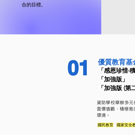
合的目標。
01
優質教育基金 (
「感恩珍惜‧
「加強版」
「加強版 (第
​資助學校舉辦多
面價值觀、積極態
環境。
國民教育
國家安全