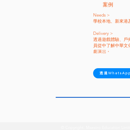
​案例
​​Needs >
學校本地、新來港
Delivery >
​透過
遊戲體驗、戶
員從中了解中華文
劇演出。
透過WhatsA
© Copyright. Maestro Education Limi