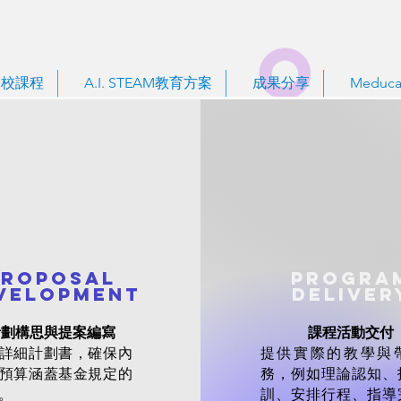
到校課程
A.I. STEAM教育方案
成果分享
Meduca
Proposal
Progra
velopment
Deliver
計劃構思與提案編寫
課程活動交付
詳細計劃書，確保內
提供實際的教學與
預算涵蓋基金規定的
務，例如理論認知、
。
訓、安排行程、指導