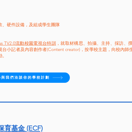
軟、硬件設備，及組成學生團隊
mpus TV2.0流動校園電視台特訓
，就取材構思、拍攝、主持、採訪、
台小記者及內容創作者(Content creator)，按學校主題，向校
動。
pp與我們洽談你的學校計劃
育基金 (ECF)