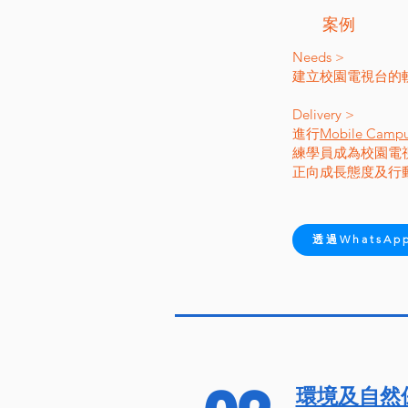
​案例
​​Needs >
建立校園電視台的
Delivery >
進行
Mobile Ca
練學員成為校園電視
正向成長態度及行
透過WhatsA
環境及自然保