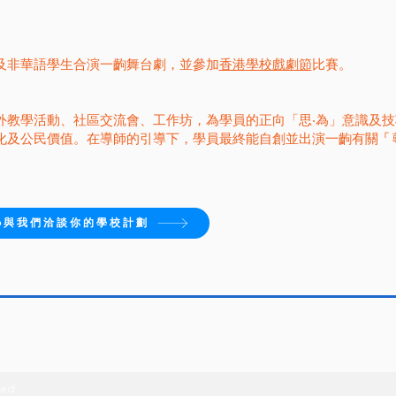
及非華語學生合演一齣舞台劇，並參加
香港學校戲劇節
比賽。
外教學活動、社區交流會、工作坊，為學員的正向「思‧為」意識及
「
化及公民價值。在導師的引導下，學員最終能自創並出演一齣有關
pp與我們洽談你的學校計劃
ted