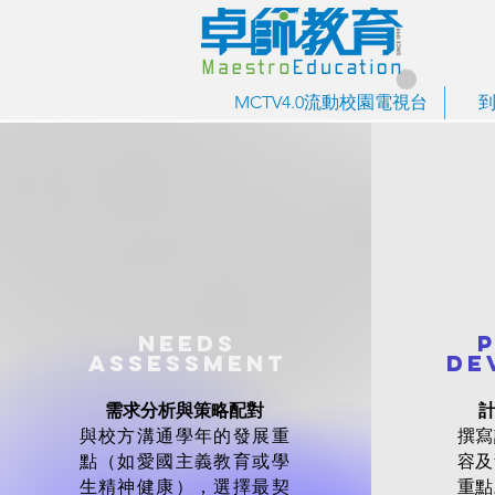
MCTV4.0流動校園電視台
Needs
Assessment
De
需求分析與策略配對
與校方溝通學年的發展重
撰寫
點（如愛國主義教育或學
容及
生精神健康），選擇最契
重點