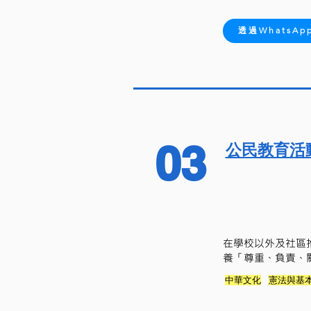
透過WhatsA
03
公民教育活動
在學校以外及社區
養「尊重、負責、
中華文化
憲法與基