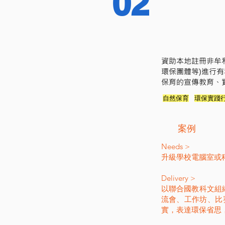
02
資助本地註冊非牟
環保團體等)進行
保育的宣傳教育、
自然保育
環保實踐
​案例
​​Needs >
升級學校電腦室或科學
Delivery >
以聯合國教科文組
流會、工作坊、比
實，表達環保省思