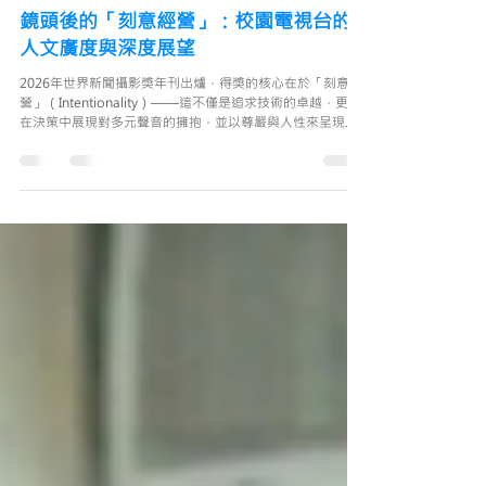
卓師到校課程
7月21日
讀畢需時 2 分鐘
鏡頭後的「刻意經營」：校園電視台的
人文廣度與深度展望
2026年世界新聞攝影獎年刊出爐，得獎的核心在於「刻意經
營」（Intentionality）——這不僅是追求技術的卓越，更是
在決策中展現對多元聲音的擁抱，並以尊嚴與人性來呈現受
訪者。對應一個校園電視台的誕生，我們在埋首教導下一代
拍攝技術與美學的同時，亦應超越己限，嘗試將每次學習經
歷成為他們內化人文素養與聯合國永續發展目標（SDGs）的
實踐場域。