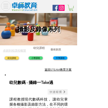
攝影及錄像系列
幼兒課程
藝術創意
卓師到校課程概覽
幼兒課程
小學課程
中學課程
​返回STEAM教育方案
幼兒數碼 ‧ 攝錄一Take過
快速報價
課程教授現代數碼科技， 讓幼兒掌
握各種攝影及錄影方法，在不同的環