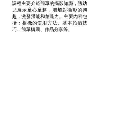
課程主要介紹簡單的攝影知識，讓幼
兒展示童心童趣，增加對攝影的興
趣，激發潛能和創造力。主要內容包
括：相機的使用方法、基本拍攝技
巧、簡單構圖、作品分享等。
幼兒數碼攝錄
快速報價
課程引導幼兒攝錄不同的影片， 記
錄自己的成長片段，令幼兒提升成功
感和自信心。 主要內容包括：認識
攝錄機、攝錄機的使用方法、攝錄影
片的技巧等。
查詢更多更新課程方案>>>
© Copyright. Maestro Education Limited