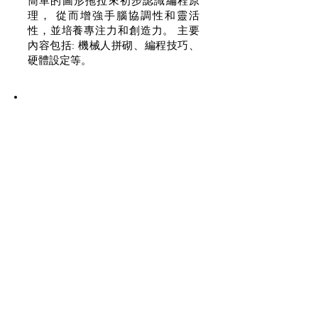
簡單的圖形拖拉來初步認識編程原
理， 從而增強手腦協調性和靈活
性，並培養專注力和創造力。 主要
內容包括: 機械人拼砌、編程技巧、
硬體設定等。
Hour of Code一小時編程
快速報價
本課程採用Code.org所提供的一小
時編程（Hour of Code），內含上千
個適合不同程度的遊戲式課程，
Coding知識簡明易懂，輔以中文介
面，生動有趣， 讓幼兒初步認識編
程的概念， 引發好奇心和求知欲，
並增強專注力。主要內容包括:
Minecraft、手機app、 遊戲設計等。