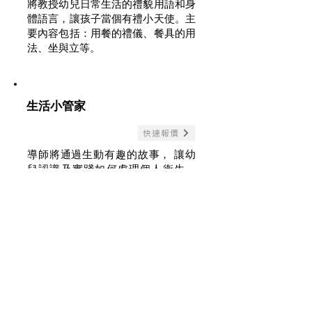
將教授幼兒日常生活的禮貌用語和身
體語言，讓孩子當個有禮小天使。主
要內容包括：用餐的禮儀、餐具的用
法、坐與立等。
生活小管家
快速報價
導師將通過生動有趣的故事， 讓幼
兒認識及實踐如何處理個人衛生、
保護五官、使用家庭用品和用餐的餐
具等方法。 從而培養幼兒的自我管
理及承擔責任的能力。 主要內容包
括：生活用具使用、 合理作息方
法、健康課後的生活等。
查詢更多更新課程方案>>>