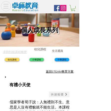
個人成長系列
幼兒課程
生活通識
卓師到校課程概覽
幼兒課程
小學課程
中學課程
​返回STEAM教育方案
有禮小天使
快速報價
儒家學者荀子說：人無禮則不生。意
思是人沒有禮貌就不能生活。本課程