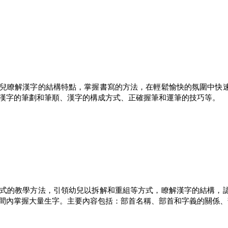
兒瞭解漢字的結構特點，掌握書寫的方法，在輕鬆愉快的氛圍中快
漢字的筆劃和筆順、漢字的構成方式、正確握筆和運筆的技巧等。
式的教學方法，引領幼兒以拆解和重組等方式，瞭解漢字的結構，
間內掌握大量生字。主要內容包括：部首名稱、部首和字義的關係、