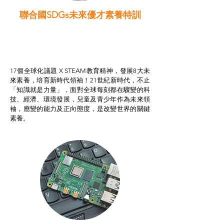
聯合國SDGs未來優才素養特訓
智啟學教計劃
我的行動承諾2.0
STEAM跨學科學習目標
17個全球化議題 X STEAM教育精神，發展8大未
來素養，培育新時代領袖！21世紀新時代，不止
「知識就是力量」，面對全球每刻都在驟變的科
技、經濟、環境發展，兒童及青少年作為未來領
袖，應變的能力及正向態度，是改變世界的關鍵
素養。