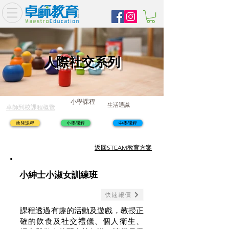
人際社交系列
小學課程
生活通識
卓師到校課程概覽
幼兒課程
小學課程
中學課程
​返回STEAM教育方案
小紳士小淑女訓練班
快速報價
課程透過有趣的活動及遊戲，教授正
確的飲食及社交禮儀、個人衛生、