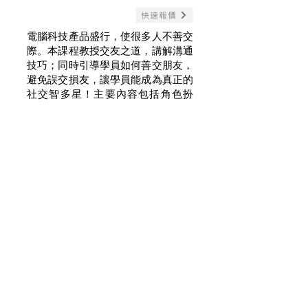
快速報價
電腦科技產品盛行，使很多人不善交
際。本課程教授交友之道，講解溝通
技巧；同時引導學員如何善交朋友，
避免誤交損友，讓學員能成為真正的
社交智多星！主要內容包括角色扮
演、處境模擬、 小組檢討等。
金牌小司儀
快速報價
以生動的教材和有趣的遊戲，提升學
員的語言表達能力，培養有效的溝通
技巧，增強自信。主要內容包括：演
講辭的製作、得體的肢體語言、實戰
演講技巧等。