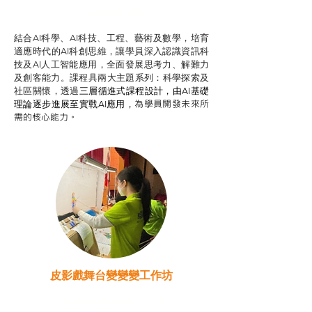
智啟學教計劃
結合AI科學、AI科技、工程、藝術及數學，培育
適應時代的AI科創思維，讓學員深入認識資訊科
技及AI人工智能應用，全面發展思考力、解難力
及創客能力。課程具兩大主題系列：科學探索及
社區關懷，透過
三層循進式課程設計，
由AI基礎
為學員開發未來所
理論逐步進展至實戰AI應用，
需的核心能力。
皮影戲舞台變變變工作坊
推廣自主語文學習（普通