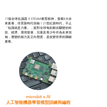
智啟學教計劃
我的行動承諾2.0
STEAM跨學科學習目標
17個全球化議題 X STEAM教育精神，發展8大未
來素養，培育新時代領袖！21世紀新時代，不止
「知識就是力量」，面對全球每刻都在驟變的科
技、經濟、環境發展，兒童及青少年作為未來領
袖，應變的能力及正向態度，是改變世界的關鍵
素養。
microbit x AI
人工智能機器學習模型訓練與
編程