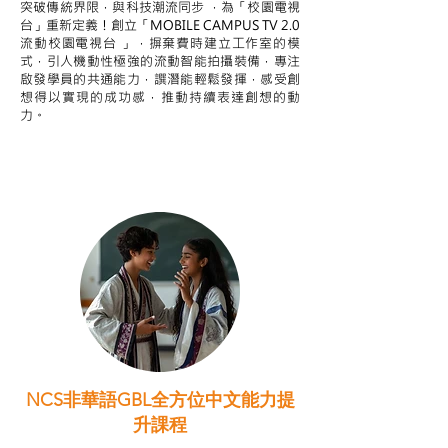
突破傳統界限，與科技潮流同步 ，為「校園電視
台」重新定義！創立「MOBILE CAMPUS TV 2.0
流動校園電視台 」，摒棄費時建立工作室的模
式，引人機動性極強的流動智能拍攝裝備，專注
啟發學員的共通能力，譔潛能輕鬆發揮，感受創
想得以實現的成功感，推動持續表達創想的動
力。
NCS非華語GBL全方位中文能力提
升課程