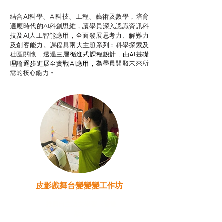
結合AI科學、AI科技、工程、藝術及數學，培育
適應時代的AI科創思維，讓學員深入認識資訊科
技及AI人工智能應用，全面發展思考力、解難力
及創客能力。課程具兩大主題系列：科學探索及
社區關懷，透過
三層循進式課程設計，
由AI基礎
為學員開發未來所
理論逐步進展至實戰AI應用，
需的核心能力。
皮影戲舞台變變變工作坊
推廣自主語文學習（普通
話）