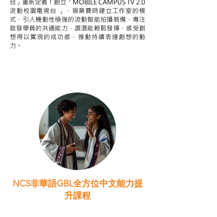
台」重新定義！創立「MOBILE CAMPUS TV 2.0
流動校園電視台 」，摒棄費時建立工作室的模
式，引人機動性極強的流動智能拍攝裝備，專注
啟發學員的共通能力，譔潛能輕鬆發揮，感受創
想得以實現的成功感，推動持續表達創想的動
力。
NCS非華語GBL全方位中文能力提
升課程
非華語學生綜合支援津貼