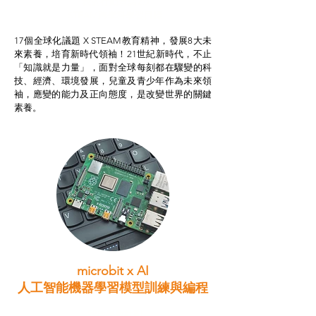
我的行動承諾2.0
STEAM跨學科學習目標
17個全球化議題 X STEAM教育精神，發展8大未
來素養，培育新時代領袖！21世紀新時代，不止
「知識就是力量」，面對全球每刻都在驟變的科
技、經濟、環境發展，兒童及青少年作為未來領
袖，應變的能力及正向態度，是改變世界的關鍵
素養。
microbit x AI
人工智能機器學習模型訓練與
編程
智啟學教計劃