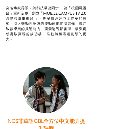
突破傳統界限，與科技潮流同步 ，為「校園電視
台」重新定義！創立「MOBILE CAMPUS TV 2.0
流動校園電視台 」，摒棄費時建立工作室的模
式，引人機動性極強的流動智能拍攝裝備，專注
啟發學員的共通能力，譔潛能輕鬆發揮，感受創
想得以實現的成功感，推動持續表達創想的動
力。
NCS非華語GBL全方位中文能力提
升課程