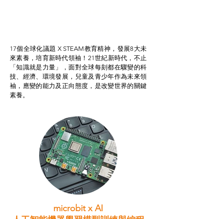
智啟學教計劃
我的行動承諾2.0
STEAM跨學科學習目標
17個全球化議題 X STEAM教育精神，發展8大未
來素養，培育新時代領袖！21世紀新時代，不止
「知識就是力量」，面對全球每刻都在驟變的科
技、經濟、環境發展，兒童及青少年作為未來領
袖，應變的能力及正向態度，是改變世界的關鍵
素養。
microbit x AI