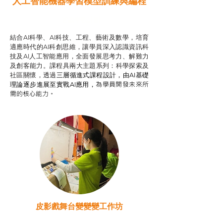
人工智能機器學習模型訓練與
編程
智啟學教計劃
結合AI科學、AI科技、工程、藝術及數學，培育
適應時代的AI科創思維，讓學員深入認識資訊科
技及AI人工智能應用，全面發展思考力、解難力
及創客能力。課程具兩大主題系列：科學探索及
社區關懷，透過
三層循進式課程設計，
由AI基礎
為學員開發未來所
理論逐步進展至實戰AI應用，
需的核心能力。
皮影戲舞台變變變工作坊