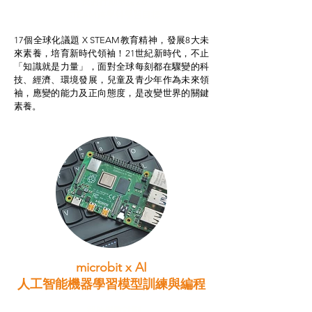
我的行動承諾2.0
STEAM跨學科學習目標
17個全球化議題 X STEAM教育精神，發展8大未
來素養，培育新時代領袖！21世紀新時代，不止
「知識就是力量」，面對全球每刻都在驟變的科
技、經濟、環境發展，兒童及青少年作為未來領
袖，應變的能力及正向態度，是改變世界的關鍵
素養。
microbit x AI
人工智能機器學習模型訓練與
編程
智啟學教計劃