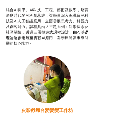
結合AI科學、AI科技、工程、藝術及數學，培育
適應時代的AI科創思維，讓學員深入認識資訊科
技及AI人工智能應用，全面發展思考力、解難力
及創客能力。課程具兩大主題系列：科學探索及
社區關懷，透過
三層循進式課程設計，
由AI基礎
為學員開發未來所
理論逐步進展至實戰AI應用，
需的核心能力。
皮影戲舞台變變變工作坊
推廣自主語文學習（普通
話）