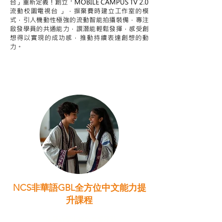
台」重新定義！創立「MOBILE CAMPUS TV 2.0
流動校園電視台 」，摒棄費時建立工作室的模
式，引人機動性極強的流動智能拍攝裝備，專注
啟發學員的共通能力，譔潛能輕鬆發揮，感受創
想得以實現的成功感，推動持續表達創想的動
力。
NCS非華語GBL全方位中文能力提
升課程
非華語學生綜合支援津貼