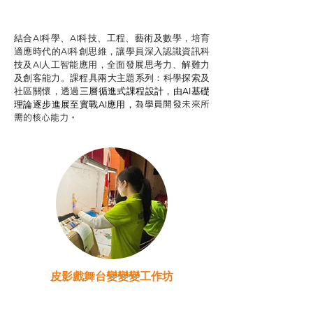
智啟學教計劃
結合AI科學、AI科技、工程、藝術及數學，培育
適應時代的AI科創思維，讓學員深入認識資訊科
技及AI人工智能應用，全面發展思考力、解難力
及創客能力。課程具兩大主題系列：科學探索及
社區關懷，透過
三層循進式課程設計，
由AI基礎
為學員開發未來所
理論逐步進展至實戰AI應用，
需的核心能力。
皮影戲舞台變變變工作坊
推廣自主語文學習（普通