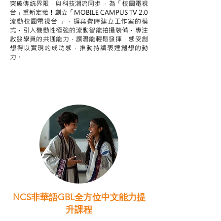
突破傳統界限，與科技潮流同步 ，為「校園電視
台」重新定義！創立「MOBILE CAMPUS TV 2.0
流動校園電視台 」，摒棄費時建立工作室的模
式，引人機動性極強的流動智能拍攝裝備，專注
啟發學員的共通能力，譔潛能輕鬆發揮，感受創
想得以實現的成功感，推動持續表達創想的動
力。
NCS非華語GBL全方位中文能力提
升課程