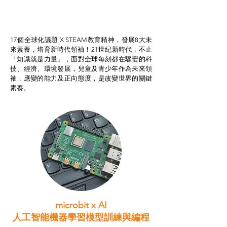
智啟學教計劃
我的行動承諾2.0
STEAM跨學科學習目標
17個全球化議題 X STEAM教育精神，發展8大未
來素養，培育新時代領袖！21世紀新時代，不止
「知識就是力量」，面對全球每刻都在驟變的科
技、經濟、環境發展，兒童及青少年作為未來領
袖，應變的能力及正向態度，是改變世界的關鍵
素養。
microbit x AI
人工智能機器學習模型訓練與
編程