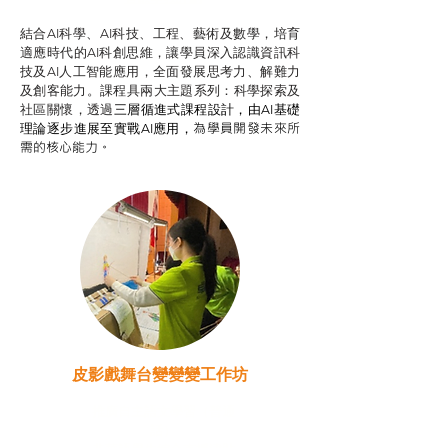
結合AI科學、AI科技、工程、藝術及數學，培育
適應時代的AI科創思維，讓學員深入認識資訊科
技及AI人工智能應用，全面發展思考力、解難力
及創客能力。課程具兩大主題系列：科學探索及
社區關懷，透過
三層循進式課程設計，
由AI基礎
為學員開發未來所
理論逐步進展至實戰AI應用，
需的核心能力。
皮影戲舞台變變變工作坊
推廣自主語文學習（普通
話）