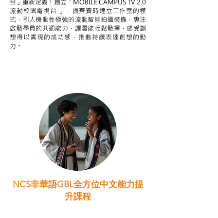
台」重新定義！創立「MOBILE CAMPUS TV 2.0
流動校園電視台 」，摒棄費時建立工作室的模
式，引人機動性極強的流動智能拍攝裝備，專注
啟發學員的共通能力，譔潛能輕鬆發揮，感受創
想得以實現的成功感，推動持續表達創想的動
力。
NCS非華語GBL全方位中文能力提
升課程
非華語學生綜合支援津貼