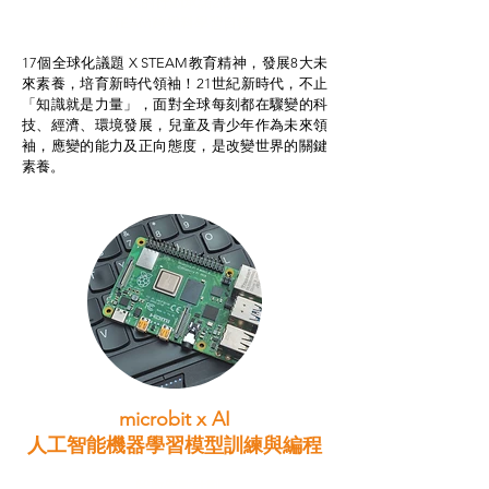
我的行動承諾2.0
STEAM跨學科學習目標
17個全球化議題 X STEAM教育精神，發展8大未
來素養，培育新時代領袖！21世紀新時代，不止
「知識就是力量」，面對全球每刻都在驟變的科
技、經濟、環境發展，兒童及青少年作為未來領
袖，應變的能力及正向態度，是改變世界的關鍵
素養。
microbit x AI
人工智能機器學習模型訓練與
編程
智啟學教計劃