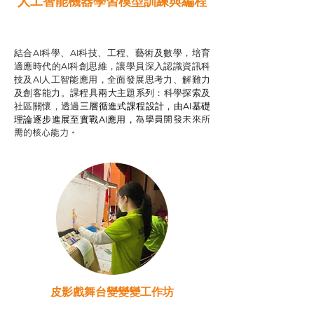
人工智能機器學習模型訓練與
編程
智啟學教計劃
結合AI科學、AI科技、工程、藝術及數學，培育
適應時代的AI科創思維，讓學員深入認識資訊科
技及AI人工智能應用，全面發展思考力、解難力
及創客能力。課程具兩大主題系列：科學探索及
社區關懷，透過
三層循進式課程設計，
由AI基礎
為學員開發未來所
理論逐步進展至實戰AI應用，
需的核心能力。
皮影戲舞台變變變工作坊