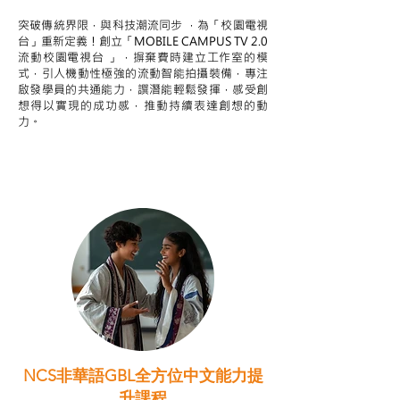
突破傳統界限，與科技潮流同步 ，為「校園電視
台」重新定義！創立「MOBILE CAMPUS TV 2.0
流動校園電視台 」，摒棄費時建立工作室的模
式，引人機動性極強的流動智能拍攝裝備，專注
啟發學員的共通能力，譔潛能輕鬆發揮，感受創
想得以實現的成功感，推動持續表達創想的動
力。
NCS非華語GBL全方位中文能力提
升課程