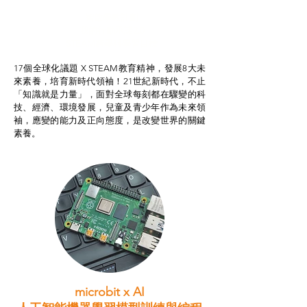
智啟學教計劃
我的行動承諾2.0
STEAM跨學科學習目標
17個全球化議題 X STEAM教育精神，發展8大未
來素養，培育新時代領袖！21世紀新時代，不止
「知識就是力量」，面對全球每刻都在驟變的科
技、經濟、環境發展，兒童及青少年作為未來領
袖，應變的能力及正向態度，是改變世界的關鍵
素養。
microbit x AI