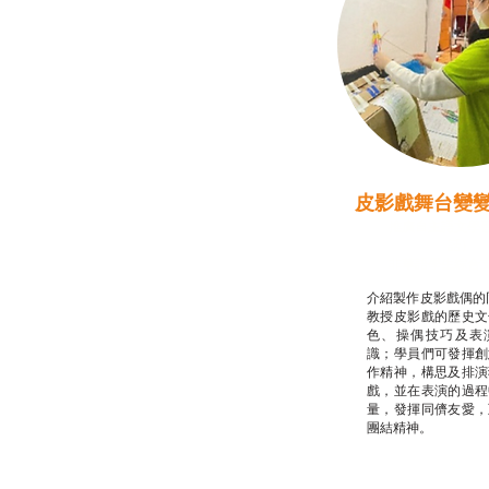
皮影戲舞台變
推廣自主語文學
話）
非華語學生綜合
介紹製作皮影戲偶的
教授皮影戲的歷史文
色、操偶技巧及表
識；學員們可發揮創
作精神，構思及排演
戲，並在表演的過程
量，發揮同儕友愛，
團結精神。