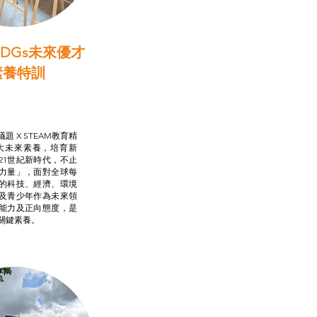
DGs未來優才
素養特訓
啟學教計劃
行動承諾2.0
AM跨學科學習目標
題 X STEAM教育精
大未來素養，培育新
21世紀新時代，不止
力量」，面對全球每
的科技、經濟、環境
及青少年作為未來領
能力及正向態度，是
關鍵素養。