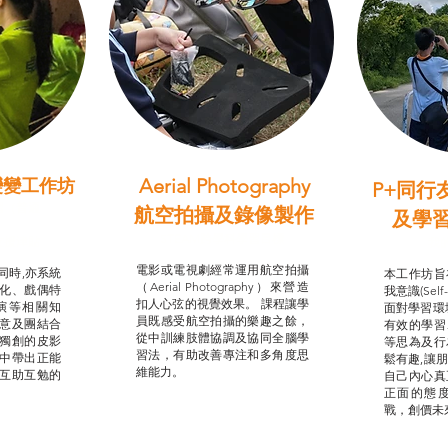
Aerial Photography
變變工作坊
P+同行
習（普通
航空拍攝及錄像製作
及學
STEAM跨學科學習目標
支援津貼
我的
電影或電視劇經常運用航空拍攝
同時,亦系統
本工作坊旨
（Aerial Photography）來營造
化、戲偶特
我意識(Self
扣人心弦的視覺效果。 課程讓學
演等相關知
面對學習環
員既感受航空拍攝的樂趣之餘，
意及團結合
有效的學習
從中訓練肢體協調及協同全腦學
獨創的皮影
等思為及行
習法，有助改善專注和多角度思
中帶出正能
鬆有趣,讓
維能力。
互助互勉的
自己內心真
正面的態
戰，創價未