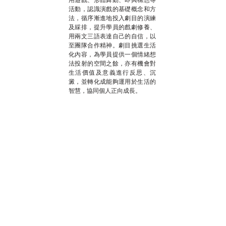
活動，認識演戲的基礎概念和方
法，循序漸進地投入劇目的演練
及綵排，提升學員的戲劇修養、
用兩文三語表達自己的自信，以
至團隊合作精神。劇目挑選生活
化內容，為學員提供一個情緒想
法投射的空間之餘，亦有機會對
生活價值及意義進行反思、沉
澱，並轉化成能夠運用於生活的
智慧，協同個人正向成長。