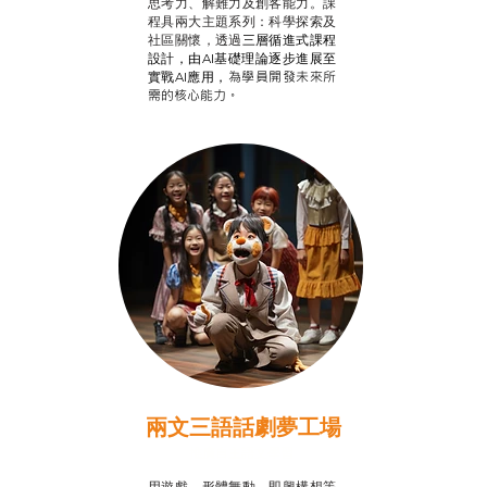
思考力、解難力及創客能力。課
程具兩大主題系列：科學探索及
社區關懷，透過
三層循進式課程
設計，
由AI基礎理論逐步進展至
為學員開發未來所
實戰AI應用，
需的核心能力。
兩文三語話劇夢工場
推廣自主語文學習
用遊戲、形體舞動、即興構想等