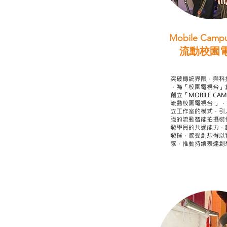
Mobile Campu
流動校園
STEAM跨學科
突破傳統界限，與科
，為「校園電視台」
創立「MOBILE CAMP
流動校園電視台 」
立工作室的模式，引
強的流動智能拍攝裝
發學員的共通能力，
發揮，感受創想得以
感，推動持續表達創