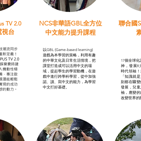
NCS非華語GBL全方位
聯合國S
s TV 2.0
電視台
中文能力提升課程
學習目標
非華語學生綜合支援津貼
智
我的
技潮流同步
以GBL (Game-based learning)
STE
重新定義！
遊戲為本學習的策略，利用有趣
US TV 2.0
的中華文化及日常生活情境，把
17個全球化議
，摒棄費時建
課堂打造成可以活用中文的場
神，發展8
人機動性極
域，提起學生的學習動機，在遊
時代領袖！
備，專注啟
戲中進行跨學科學習，從中加強
「知識就是
譔潛能輕鬆
認、讀、寫中文的能力，為學習
刻都在驟變
實現的成功
中文打好基礎。
發展，兒童
想的動力。
袖，應變的
改變世界的