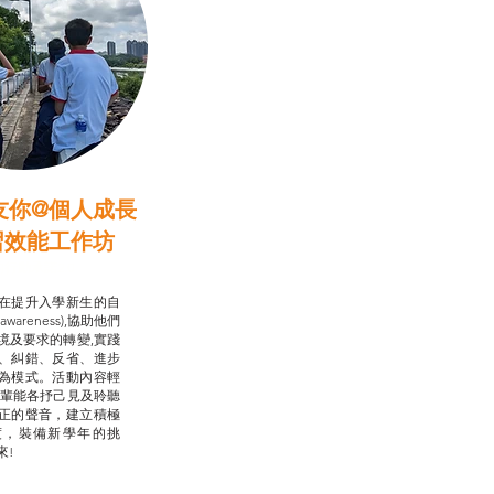
友你@個人成長
習效能工作坊
行動承諾2.0
在提升入學新生的自
-awareness),協助他們
境及要求的轉變,實踐
、糾錯、反省、進步
為模式。活動內容輕
朋輩能各抒己見及聆聽
正的聲音，建立積極
度，裝備新學年的挑
來!