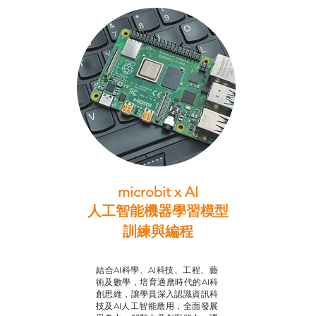
microbit x AI
人工智能機器學習模型
訓練與
編程
智啟學教計劃
結合AI科學、AI科技、工程、藝
術及數學，培育適應時代的AI科
創思維，讓學員深入認識資訊科
技及AI人工智能應用，全面發展