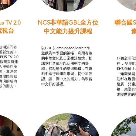
NCS非華語GBL全方位
聯合國S
s TV 2.0
電視台
中文能力提升課程
學習目標
非華語學生綜合支援津貼
智
我的
技潮流同步
以GBL (Game-based learning)
STE
重新定義！
遊戲為本學習的策略，利用有趣
US TV 2.0
的中華文化及日常生活情境，把
17個全球化議
，摒棄費時建
課堂打造成可以活用中文的場
神，發展8
人機動性極
域，提起學生的學習動機，在遊
時代領袖！
備，專注啟
戲中進行跨學科學習，從中加強
「知識就是
譔潛能輕鬆
認、讀、寫中文的能力，為學習
刻都在驟變
實現的成功
中文打好基礎。
發展，兒童
想的動力。
袖，應變的
改變世界的