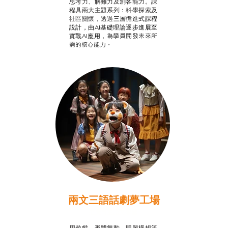
思考力、解難力及創客能力。課
程具兩大主題系列：科學探索及
社區關懷，透過
三層循進式課程
設計，
由AI基礎理論逐步進展至
為學員開發未來所
實戰AI應用，
需的核心能力。
兩文三語話劇夢工場
推廣自主語文學習
用遊戲、形體舞動、即興構想等