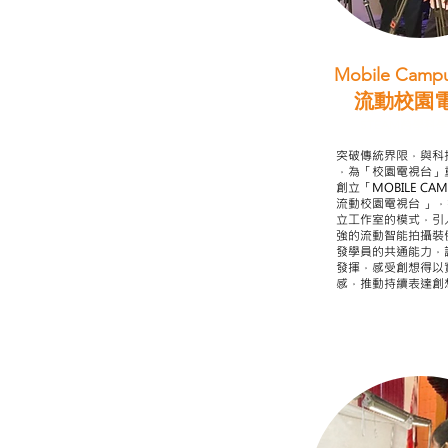
Mobile Campu
流動校園
STEAM跨學科
突破傳統界限，與科
，為「校園電視台」
創立「MOBILE CAMP
流動校園電視台 」
立工作室的模式，引
強的流動智能拍攝裝
發學員的共通能力，
發揮，感受創想得以
感，推動持續表達創