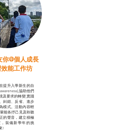
友你@個人成長
習效能工作坊
行動承諾2.0
在提升入學新生的自
-awareness),協助他們
境及要求的轉變,實踐
、糾錯、反省、進步
為模式。活動內容輕
朋輩能各抒己見及聆聽
正的聲音，建立積極
度，裝備新學年的挑
來!