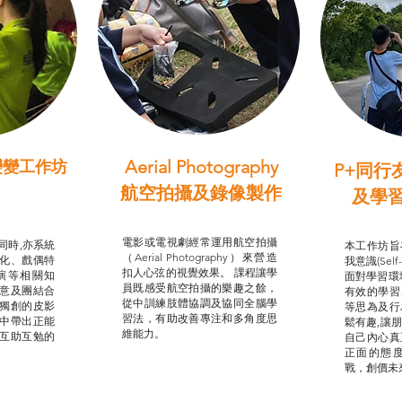
Aerial Photography
變變工作坊
P+同行
習（普通
航空拍攝及錄像製作
及學
STEAM跨學科學習目標
支援津貼
我的
電影或電視劇經常運用航空拍攝
同時,亦系統
本工作坊旨
（Aerial Photography）來營造
化、戲偶特
我意識(Self
扣人心弦的視覺效果。 課程讓學
演等相關知
面對學習環
員既感受航空拍攝的樂趣之餘，
意及團結合
有效的學習
從中訓練肢體協調及協同全腦學
獨創的皮影
等思為及行
習法，有助改善專注和多角度思
中帶出正能
鬆有趣,讓
維能力。
互助互勉的
自己內心真
正面的態
戰，創價未