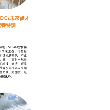
DGs未來優才
素養特訓
啟學教計劃
行動承諾2.0
AM跨學科學習目標
題 X STEAM教育精
大未來素養，培育新
21世紀新時代，不止
力量」，面對全球每
的科技、經濟、環境
及青少年作為未來領
能力及正向態度，是
關鍵素養。