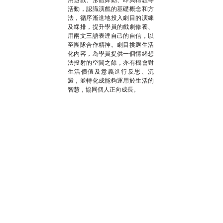
活動，認識演戲的基礎概念和方
法，循序漸進地投入劇目的演練
及綵排，提升學員的戲劇修養、
用兩文三語表達自己的自信，以
至團隊合作精神。劇目挑選生活
化內容，為學員提供一個情緒想
法投射的空間之餘，亦有機會對
生活價值及意義進行反思、沉
澱，並轉化成能夠運用於生活的
智慧，協同個人正向成長。