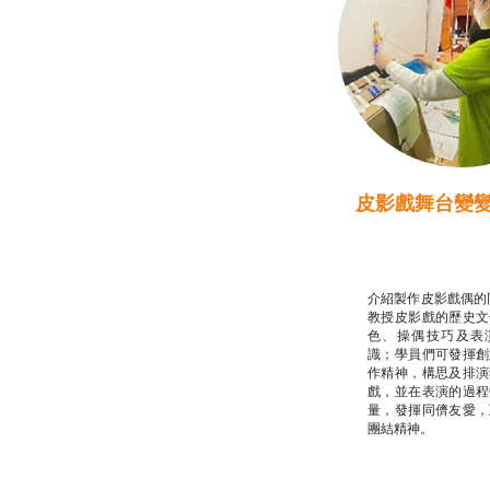
皮影戲舞台變
推廣自主語文學
話）
非華語學生綜合
介紹製作皮影戲偶的
教授皮影戲的歷史文
色、操偶技巧及表
識；學員們可發揮創
作精神，構思及排演
戲，並在表演的過程
量，發揮同儕友愛，
團結精神。