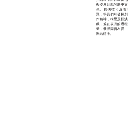
教授皮影戲的歷史文
色、操偶技巧及表
識；學員們可發揮創
作精神，構思及排演
戲，並在表演的過程
量，發揮同儕友愛，
團結精神。