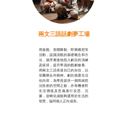
兩文三語話劇夢工場
推廣自主語文學習
用遊戲、形體舞動、即興構想等
活動，認識演戲的基礎概念和方
法，循序漸進地投入劇目的演練
及綵排，提升學員的戲劇修養、
用兩文三語表達自己的自信，以
至團隊合作精神。劇目挑選生活
化內容，為學員提供一個情緒想
法投射的空間之餘，亦有機會對
生活價值及意義進行反思、沉
澱，並轉化成能夠運用於生活的
智慧，協同個人正向成長。