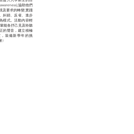
-awareness),協助他們
境及要求的轉變,實踐
、糾錯、反省、進步
為模式。活動內容輕
朋輩能各抒己見及聆聽
正的聲音，建立積極
度，裝備新學年的挑
來!