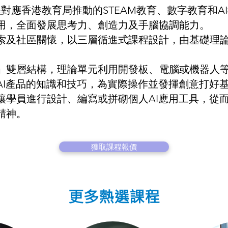
課程對應香港教育局推動的STEAM教育、數字教育和
用，全面發展思考力、創造力及手腦協調能力。
索及社區關懷，以三層循進式課程設計，由基礎理
」雙層結構，理論單元利用開發板、電腦或機器人等
AI產品的知識和技巧，為實際操作並發揮創意打好
讓學員進行設計、編寫或拼砌個人AI應用工具，從
精神。
獲取課程報價
更多熱選課程