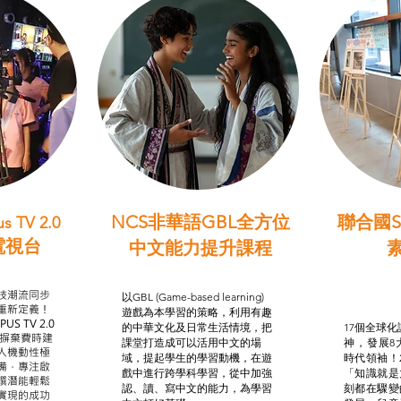
NCS非華語GBL全方位
聯合國S
s TV 2.0
電視台
中文能力提升課程
學習目標
非華語學生綜合支援津貼
智
我的
技潮流同步
以GBL (Game-based learning)
STE
重新定義！
遊戲為本學習的策略，利用有趣
US TV 2.0
的中華文化及日常生活情境，把
17個全球化議
，摒棄費時建
課堂打造成可以活用中文的場
神，發展8
人機動性極
域，提起學生的學習動機，在遊
時代領袖！
備，專注啟
戲中進行跨學科學習，從中加強
「知識就是
譔潛能輕鬆
認、讀、寫中文的能力，為學習
刻都在驟變
實現的成功