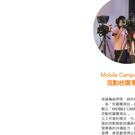
Mobile Campu
流動校園
STEAM跨學科
突破傳統界限，與科
，為「校園電視台」
創立「MOBILE CAMP
流動校園電視台 」
立工作室的模式，引
強的流動智能拍攝裝
發學員的共通能力，
發揮，感受創想得以