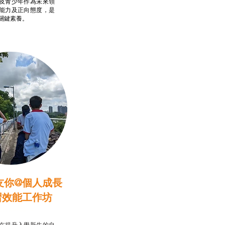
及青少年作為未來領
能力及正向態度，是
關鍵素養。
友你@個人成長
習效能工作坊
行動承諾2.0
在提升入學新生的自