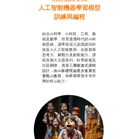
人工智能機器學習模型
訓練與
編程
智啟學教計劃
結合AI科學、AI科技、工程、藝
術及數學，培育適應時代的AI科
創思維，讓學員深入認識資訊科
技及AI人工智能應用，全面發展
思考力、解難力及創客能力。課
程具兩大主題系列：科學探索及
社區關懷，透過
三層循進式課程
設計，
由AI基礎理論逐步進展至
為學員開發未來所
實戰AI應用，
需的核心能力。