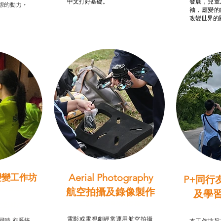
中文打好基礎。
發展，兒童
想的動力。
袖，應變的
改變世界的
Aerial Photography
變變工作坊
P+同行
習（普通
航空拍攝及錄像製作
及學
STEAM跨學科學習目標
支援津貼
我的
電影或電視劇經常運用航空拍攝
同時,亦系統
本工作坊旨