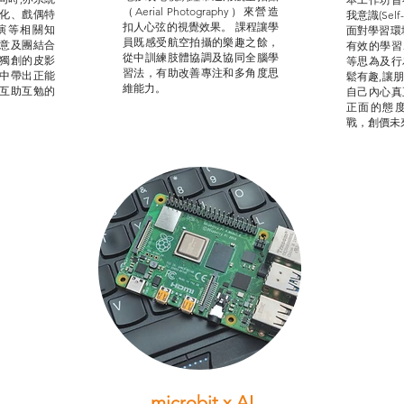
（Aerial Photography）來營造
化、戲偶特
我意識(Self
扣人心弦的視覺效果。 課程讓學
演等相關知
面對學習環
員既感受航空拍攝的樂趣之餘，
意及團結合
有效的學習
從中訓練肢體協調及協同全腦學
獨創的皮影
等思為及行
習法，有助改善專注和多角度思
中帶出正能
鬆有趣,讓
維能力。
互助互勉的
自己內心真
正面的態
戰，創價未
microbit x AI