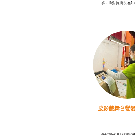
感，推動持續表達創
皮影戲舞台變
推廣自主語文學
話）
非華語學生綜合
介紹製作皮影戲偶的