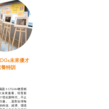
DGs未來優才
素養特訓
啟學教計劃
行動承諾2.0
AM跨學科學習目標
題 X STEAM教育精
大未來素養，培育新
21世紀新時代，不止
力量」，面對全球每
的科技、經濟、環境