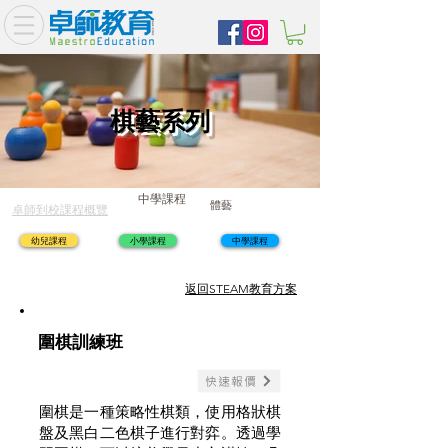
棋藝系列
中學課程
體藝
卓師到校課程概覽
幼兒課程
小學課程
中學課程
​返回STEAM教育方案
圍棋訓練班
快速報價
圍棋是一種策略性棋類，使用格狀棋
盤及黑白二色棋子進行對弈。透過學