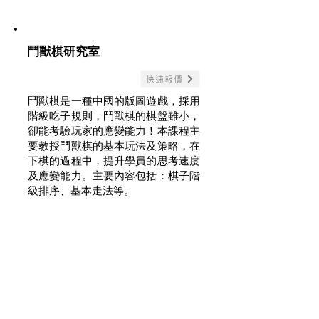
鬥獸棋研究室
快速報價
鬥獸棋是一種中國的版圖遊戲，採用
階級吃子規則，鬥獸棋的棋盤雖小，
卻能考驗玩家的應變能力！本課程主
要教授鬥獸棋的基本玩法及策略，在
下棋的過程中，提升學員的思考速度
及應變能力。主要內容包括：棋子階
級排序、基本走法等。
象棋樂園
快速報價
中國象棋是以古代戰爭作背景的遊
戲，透過佈局的設計，讓學員從中領