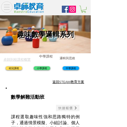
趣味數學邏輯系列
中學課程
邏輯與思維
卓師到校課程概覽
幼兒課程
小學課程
中學課程
​返回STEAM教育方案
數學解難活動班
快速報價
課程選取趣味性強和思路獨特的例
子，通過情景模擬、小組討論、個人