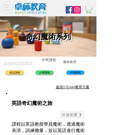
奇幻魔術系列
中學課程
藝術創意
卓師到校課程概覽
幼兒課程
小學課程
中學課程
​返回STEAM教育方案
英語奇幻魔術之旅
快速報價
課程以英語教授學員魔術，透過魔術
表演，訓練膽量，並以英語進行魔術