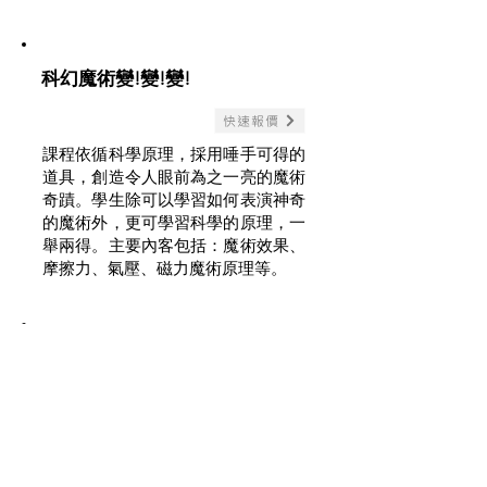
科幻魔術變!變!變!
快速報價
課程依循科學原理，採用唾手可得的
道具，創造令人眼前為之一亮的魔術
奇蹟。學生除可以學習如何表演神奇
的魔術外，更可學習科學的原理，一
舉兩得。主要內客包括：魔術效果、
摩擦力、氣壓、磁力魔術原理等。
奇幻魔術之旅 (進階課程)
快速報價
課程為曾參與「奇幻魔術之旅」課程
的學員而設，讓學員更深入地瞭解魔
術的世界，進一步感受魔術表演的魅