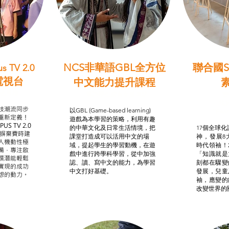
NCS非華語GBL全方位
聯合國S
s TV 2.0
電視台
中文能力提升課程
學習目標
非華語學生綜合支援津貼
智
我的
技潮流同步
以GBL (Game-based learning)
STE
重新定義！
遊戲為本學習的策略，利用有趣
US TV 2.0
的中華文化及日常生活情境，把
17個全球化議
，摒棄費時建
課堂打造成可以活用中文的場
神，發展8
人機動性極
域，提起學生的學習動機，在遊
時代領袖！
備，專注啟
戲中進行跨學科學習，從中加強
「知識就是
譔潛能輕鬆
認、讀、寫中文的能力，為學習
刻都在驟變
實現的成功
中文打好基礎。
發展，兒童
想的動力。
袖，應變的
改變世界的