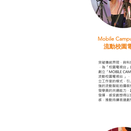
Mobile Campu
流動校園
STEAM跨學科
突破傳統界限，與科
，為「校園電視台」
創立「MOBILE CAMP
流動校園電視台 」
立工作室的模式，引
強的流動智能拍攝裝
發學員的共通能力，
發揮，感受創想得以
感，推動持續表達創