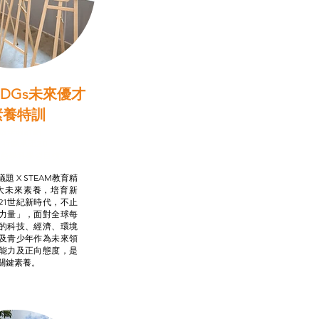
DGs未來優才
素養特訓
啟學教計劃
行動承諾2.0
AM跨學科學習目標
題 X STEAM教育精
大未來素養，培育新
21世紀新時代，不止
力量」，面對全球每
的科技、經濟、環境
及青少年作為未來領
能力及正向態度，是
關鍵素養。