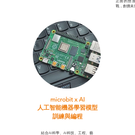
正面的態
戰，創價未
microbit x AI
人工智能機器學習模型
訓練與
編程
智啟學教計劃
結合AI科學、AI科技、工程、藝