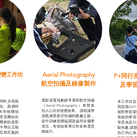
Aerial Photography
變變工作坊
P+同行
習（普通
航空拍攝及錄像製作
及學
STEAM跨學科學習目標
支援津貼
我的
電影或電視劇經常運用航空拍攝
同時,亦系統
本工作坊旨
（Aerial Photography）來營造
化、戲偶特
我意識(Self
扣人心弦的視覺效果。 課程讓學
演等相關知
面對學習環
員既感受航空拍攝的樂趣之餘，
意及團結合
有效的學習
從中訓練肢體協調及協同全腦學
獨創的皮影
等思為及行
習法，有助改善專注和多角度思
中帶出正能
鬆有趣,讓
維能力。
互助互勉的
自己內心真