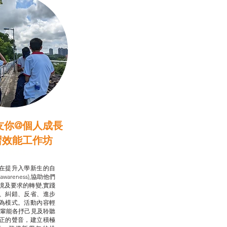
友你@個人成長
習效能工作坊
行動承諾2.0
在提升入學新生的自
-awareness),協助他們
境及要求的轉變,實踐
、糾錯、反省、進步
為模式。活動內容輕
朋輩能各抒己見及聆聽
正的聲音，建立積極