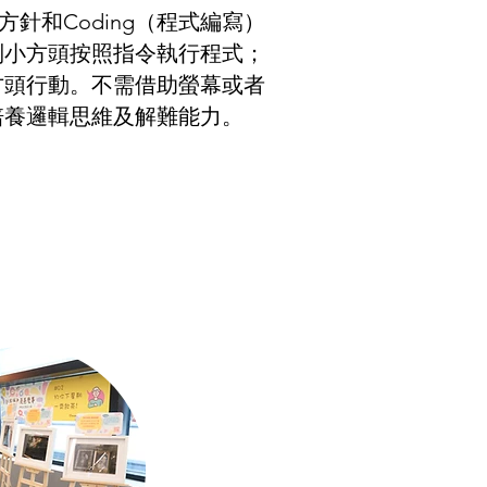
方針和Coding（程式編寫）
制小方頭按照指令執行程式；
方頭行動。不需借助螢幕或者
培養邏輯思維及解難能力。