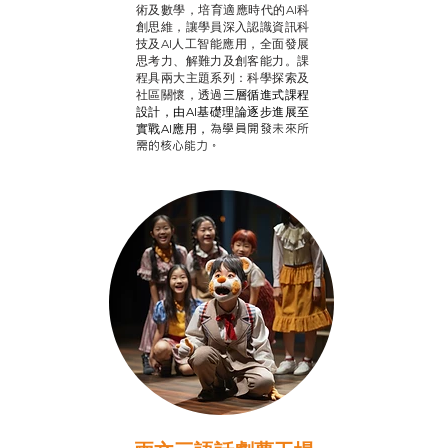
術及數學，培育適應時代的AI科
創思維，讓學員深入認識資訊科
技及AI人工智能應用，全面發展
思考力、解難力及創客能力。課
程具兩大主題系列：科學探索及
社區關懷，透過
三層循進式課程
設計，
由AI基礎理論逐步進展至
為學員開發未來所
實戰AI應用，
需的核心能力。