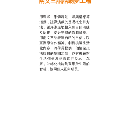
兩文三語話劇夢工場
推廣自主語文學習
用遊戲、形體舞動、即興構想等
活動，認識演戲的基礎概念和方
法，循序漸進地投入劇目的演練
及綵排，提升學員的戲劇修養、
用兩文三語表達自己的自信，以
至團隊合作精神。劇目挑選生活
化內容，為學員提供一個情緒想
法投射的空間之餘，亦有機會對
生活價值及意義進行反思、沉
澱，並轉化成能夠運用於生活的
智慧，協同個人正向成長。