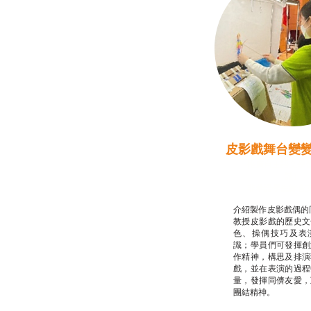
皮影戲舞台變
推廣自主語文學
話）
非華語學生綜合
介紹製作皮影戲偶的
教授皮影戲的歷史文
色、操偶技巧及表
識；學員們可發揮創
作精神，構思及排演
戲，並在表演的過程
量，發揮同儕友愛，
團結精神。