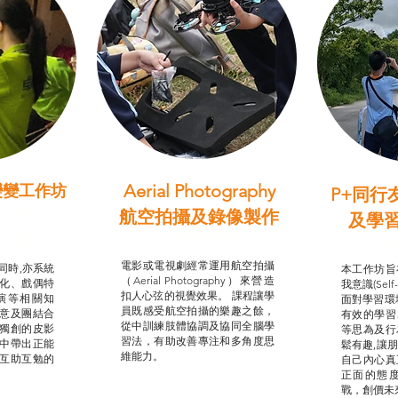
Aerial Photography
變變工作坊
P+同行
習（普通
航空拍攝及錄像製作
及學
STEAM跨學科學習目標
支援津貼
我的
電影或電視劇經常運用航空拍攝
同時,亦系統
本工作坊旨
（Aerial Photography）來營造
化、戲偶特
我意識(Self
扣人心弦的視覺效果。 課程讓學
演等相關知
面對學習環
員既感受航空拍攝的樂趣之餘，
意及團結合
有效的學習
從中訓練肢體協調及協同全腦學
獨創的皮影
等思為及行
習法，有助改善專注和多角度思
中帶出正能
鬆有趣,讓
維能力。
互助互勉的
自己內心真
正面的態
戰，創價未