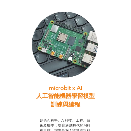
microbit x AI
人工智能機器學習模型
訓練與
編程
智啟學教計劃
結合AI科學、AI科技、工程、藝
術及數學，培育適應時代的AI科
創思維，讓學員深入認識資訊科