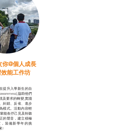
友你@個人成長
習效能工作坊
行動承諾2.0
在提升入學新生的自
-awareness),協助他們
境及要求的轉變,實踐
、糾錯、反省、進步
為模式。活動內容輕
朋輩能各抒己見及聆聽
正的聲音，建立積極
度，裝備新學年的挑
來!