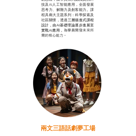
技及AI人工智能應用，全面發展
思考力、解難力及創客能力。課
程具兩大主題系列：科學探索及
社區關懷，透過
三層循進式課程
設計，
由AI基礎理論逐步進展至
為學員開發未來所
實戰AI應用，
需的核心能力。
兩文三語話劇夢工場
推廣自主語文學習