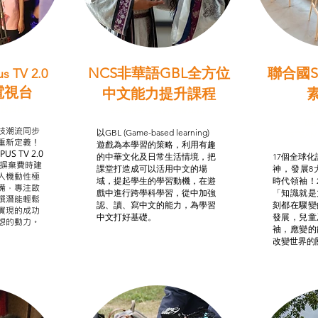
NCS非華語GBL全方位
聯合國S
s TV 2.0
電視台
中文能力提升課程
學習目標
非華語學生綜合支援津貼
智
我的
技潮流同步
以GBL (Game-based learning)
STE
重新定義！
遊戲為本學習的策略，利用有趣
US TV 2.0
的中華文化及日常生活情境，把
17個全球化議
，摒棄費時建
課堂打造成可以活用中文的場
神，發展8
人機動性極
域，提起學生的學習動機，在遊
時代領袖！
備，專注啟
戲中進行跨學科學習，從中加強
「知識就是
譔潛能輕鬆
認、讀、寫中文的能力，為學習
刻都在驟變
實現的成功
中文打好基礎。
發展，兒童
想的動力。
袖，應變的
改變世界的