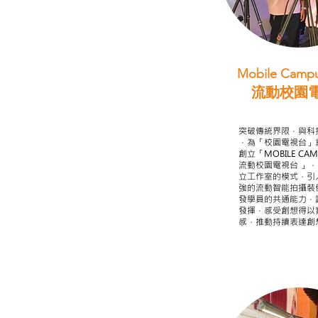
Mobile Campu
流動校園
STEAM跨學科
突破傳統界限，與科
，為「校園電視台」
創立「MOBILE CAMP
流動校園電視台 」
立工作室的模式，引
強的流動智能拍攝裝
發學員的共通能力，
發揮，感受創想得以
感，推動持續表達創