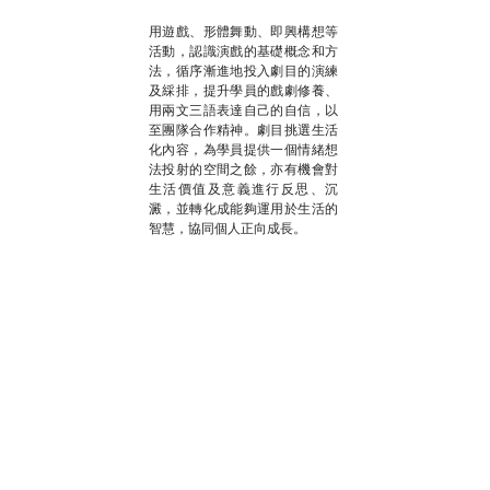
用遊戲、形體舞動、即興構想等
活動，認識演戲的基礎概念和方
法，循序漸進地投入劇目的演練
及綵排，提升學員的戲劇修養、
用兩文三語表達自己的自信，以
至團隊合作精神。劇目挑選生活
化內容，為學員提供一個情緒想
法投射的空間之餘，亦有機會對
生活價值及意義進行反思、沉
澱，並轉化成能夠運用於生活的
智慧，協同個人正向成長。