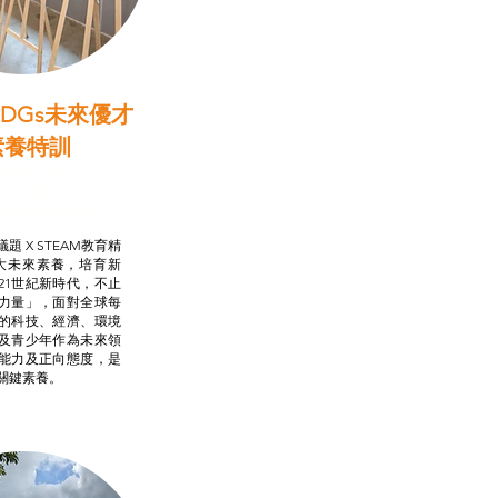
DGs未來優才
素養特訓
啟學教計劃
行動承諾2.0
AM跨學科學習目標
題 X STEAM教育精
大未來素養，培育新
21世紀新時代，不止
力量」，面對全球每
的科技、經濟、環境
及青少年作為未來領
能力及正向態度，是
關鍵素養。