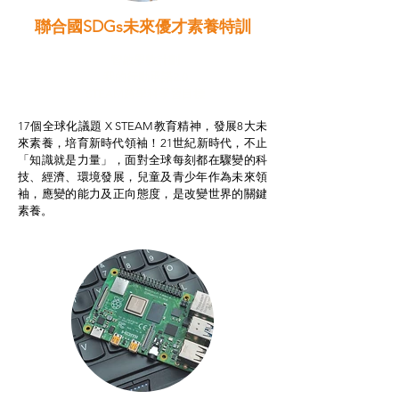
聯合國SDGs未來優才素養特訓
智啟學教計劃
我的行動承諾2.0
STEAM跨學科學習目標
17個全球化議題 X STEAM教育精神，發展8大未
來素養，培育新時代領袖！21世紀新時代，不止
「知識就是力量」，面對全球每刻都在驟變的科
技、經濟、環境發展，兒童及青少年作為未來領
袖，應變的能力及正向態度，是改變世界的關鍵
素養。