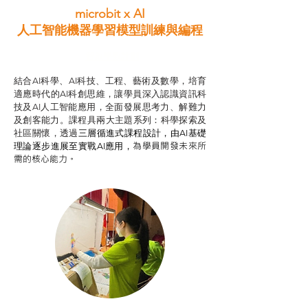
microbit x AI
人工智能機器學習模型訓練與
編程
智啟學教計劃
結合AI科學、AI科技、工程、藝術及數學，培育
適應時代的AI科創思維，讓學員深入認識資訊科
技及AI人工智能應用，全面發展思考力、解難力
及創客能力。課程具兩大主題系列：科學探索及
社區關懷，透過
三層循進式課程設計，
由AI基礎
為學員開發未來所
理論逐步進展至實戰AI應用，
需的核心能力。