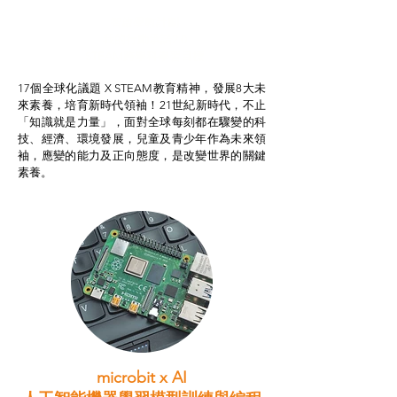
智啟學教計劃
我的行動承諾2.0
STEAM跨學科學習目標
17個全球化議題 X STEAM教育精神，發展8大未
來素養，培育新時代領袖！21世紀新時代，不止
「知識就是力量」，面對全球每刻都在驟變的科
技、經濟、環境發展，兒童及青少年作為未來領
袖，應變的能力及正向態度，是改變世界的關鍵
素養。
microbit x AI