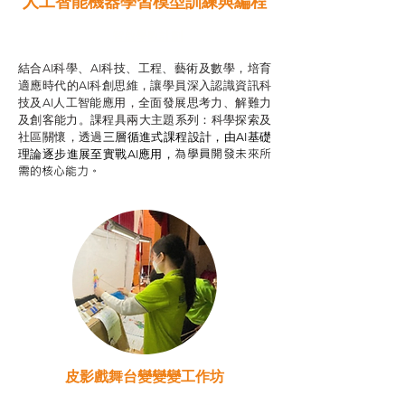
人工智能機器學習模型訓練與
編程
智啟學教計劃
結合AI科學、AI科技、工程、藝術及數學，培育
適應時代的AI科創思維，讓學員深入認識資訊科
技及AI人工智能應用，全面發展思考力、解難力
及創客能力。課程具兩大主題系列：科學探索及
社區關懷，透過
三層循進式課程設計，
由AI基礎
為學員開發未來所
理論逐步進展至實戰AI應用，
需的核心能力。
皮影戲舞台變變變工作坊