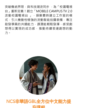
突破傳統界限，與科技潮流同步 ，為「校園電視
台」重新定義！創立「MOBILE CAMPUS TV 2.0
流動校園電視台 」，摒棄費時建立工作室的模
式，引人機動性極強的流動智能拍攝裝備，專注
啟發學員的共通能力，譔潛能輕鬆發揮，感受創
想得以實現的成功感，推動持續表達創想的動
力。
NCS非華語GBL全方位中文能力提
升課程