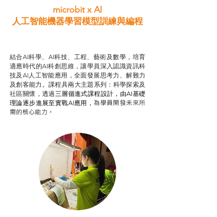
microbit x AI
人工智能機器學習模型訓練與
編程
智啟學教計劃
結合AI科學、AI科技、工程、藝術及數學，培育
適應時代的AI科創思維，讓學員深入認識資訊科
技及AI人工智能應用，全面發展思考力、解難力
及創客能力。課程具兩大主題系列：科學探索及
社區關懷，透過
三層循進式課程設計，
由AI基礎
為學員開發未來所
理論逐步進展至實戰AI應用，
需的核心能力。