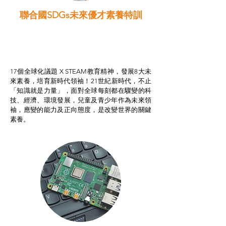
聯合國SDGs未來優才素養特訓
智啟學教計劃
我的行動承諾2.0
STEAM跨學科學習目標
17個全球化議題 X STEAM教育精神，發展8大未
來素養，培育新時代領袖！21世紀新時代，不止
「知識就是力量」，面對全球每刻都在驟變的科
技、經濟、環境發展，兒童及青少年作為未來領
袖，應變的能力及正向態度，是改變世界的關鍵
素養。