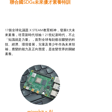
聯合國SDGs未來優才素養特訓
智啟學教計劃
我的行動承諾2.0
STEAM跨學科學習目標
17個全球化議題 X STEAM教育精神，發展8大未
來素養，培育新時代領袖！21世紀新時代，不止
「知識就是力量」，面對全球每刻都在驟變的科
技、經濟、環境發展，兒童及青少年作為未來領
袖，應變的能力及正向態度，是改變世界的關鍵
素養。
microbit x AI