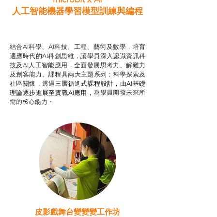
人工智能機器學習模型訓練與
編程
智啟學教計劃
結合AI科學、AI科技、工程、藝術及數學，培育
適應時代的AI科創思維，讓學員深入認識資訊科
技及AI人工智能應用，全面發展思考力、解難力
及創客能力。課程具兩大主題系列：科學探索及
社區關懷，透過
三層循進式課程設計，
由AI基礎
為學員開發未來所
理論逐步進展至實戰AI應用，
需的核心能力。
皮影戲舞台變變變工作坊