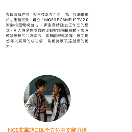
STEAM跨學科學習目標
突破傳統界限，與科技潮流同步 ，為「校園電視
台」重新定義！創立「MOBILE CAMPUS TV 2.0
流動校園電視台 」，摒棄費時建立工作室的模
式，引人機動性極強的流動智能拍攝裝備，專注
啟發學員的共通能力，譔潛能輕鬆發揮，感受創
想得以實現的成功感，推動持續表達創想的動
力。
NCS非華語GBL全方位中文能力提