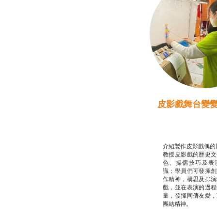
皮影戲舞台變
推廣自主語文學
話）
非華語學生綜合
介紹製作皮影戲偶的
教授皮影戲的歷史文
色、操偶技巧及表
識；學員們可發揮創
作精神，構思及排演
戲，並在表演的過程
量，發揮同儕友愛，
團結精神。