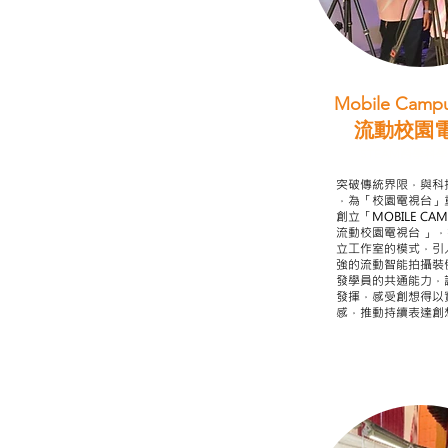
Mobile Campu
流動校園
STEAM跨學科
突破傳統界限，與科
，為「校園電視台」
創立「MOBILE CAMP
流動校園電視台 」
立工作室的模式，引
強的流動智能拍攝裝
發學員的共通能力，
發揮，感受創想得以
感，推動持續表達創