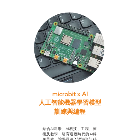
microbit x AI
人工智能機器學習模型
訓練與
編程
智啟學教計劃
結合AI科學、AI科技、工程、藝
術及數學，培育適應時代的AI科
創思維，讓學員深入認識資訊科