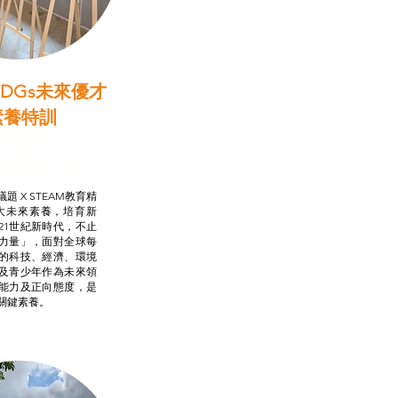
DGs未來優才
素養特訓
啟學教計劃
行動承諾2.0
AM跨學科學習目標
題 X STEAM教育精
大未來素養，培育新
21世紀新時代，不止
力量」，面對全球每
的科技、經濟、環境
及青少年作為未來領
能力及正向態度，是
關鍵素養。