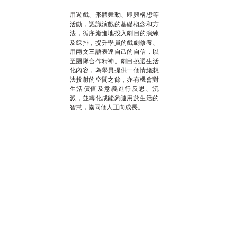
用遊戲、形體舞動、即興構想等
活動，認識演戲的基礎概念和方
法，循序漸進地投入劇目的演練
及綵排，提升學員的戲劇修養、
用兩文三語表達自己的自信，以
至團隊合作精神。劇目挑選生活
化內容，為學員提供一個情緒想
法投射的空間之餘，亦有機會對
生活價值及意義進行反思、沉
澱，並轉化成能夠運用於生活的
智慧，協同個人正向成長。