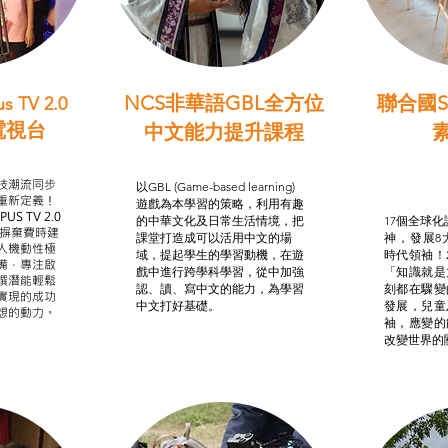
NCS非華語GBL全方位
聯合國S
s TV 2.0
電視台
中文能力提升課程
學習目標
非華語學生綜合支援津貼
智
我的
技潮流同步
以GBL (Game-based learning)
STE
重新定義！
遊戲為本學習的策略，利用有趣
US TV 2.0
的中華文化及日常生活情境，把
17個全球化議
，摒棄費時建
課堂打造成可以活用中文的場
神，發展8
人機動性極
域，提起學生的學習動機，在遊
時代領袖！
備，專注啟
戲中進行跨學科學習，從中加強
「知識就是
譔潛能輕鬆
認、讀、寫中文的能力，為學習
刻都在驟變
實現的成功
中文打好基礎。
發展，兒童
想的動力。
袖，應變的
改變世界的