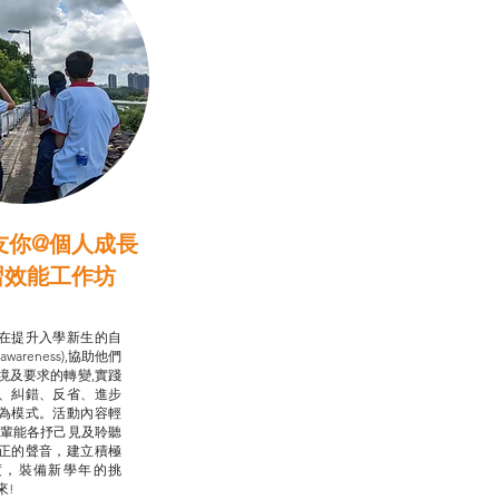
友你@個人成長
習效能工作坊
行動承諾2.0
在提升入學新生的自
-awareness),協助他們
境及要求的轉變,實踐
、糾錯、反省、進步
為模式。活動內容輕
朋輩能各抒己見及聆聽
正的聲音，建立積極
度，裝備新學年的挑
來!