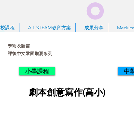
到校課程
A.I. STEAM教育方案
成果分享
Meduca
學術及語言
課後中文鞏固增潤系列
小學課程
中
劇本創意寫作(高小)