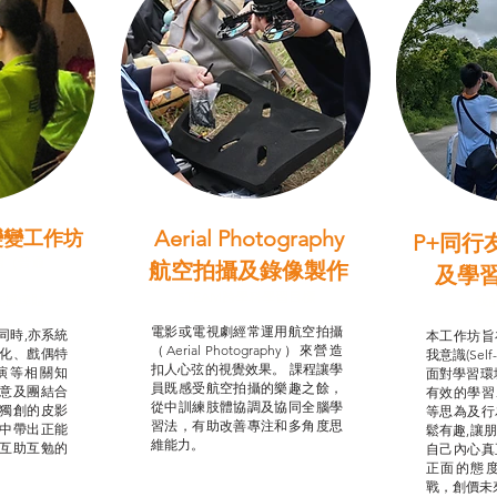
Aerial Photography
變變工作坊
P+同行
習（普通
航空拍攝及錄像製作
及學
STEAM跨學科學習目標
支援津貼
我的
電影或電視劇經常運用航空拍攝
同時,亦系統
本工作坊旨
（Aerial Photography）來營造
化、戲偶特
我意識(Self
扣人心弦的視覺效果。 課程讓學
演等相關知
面對學習環
員既感受航空拍攝的樂趣之餘，
意及團結合
有效的學習
從中訓練肢體協調及協同全腦學
獨創的皮影
等思為及行
習法，有助改善專注和多角度思
中帶出正能
鬆有趣,讓
維能力。
互助互勉的
自己內心真
正面的態
戰，創價未