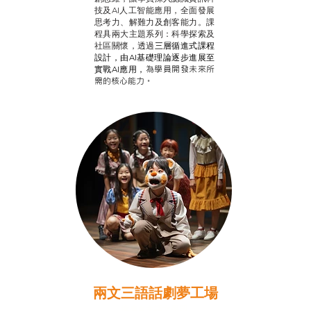
技及AI人工智能應用，全面發展
思考力、解難力及創客能力。課
程具兩大主題系列：科學探索及
社區關懷，透過
三層循進式課程
設計，
由AI基礎理論逐步進展至
為學員開發未來所
實戰AI應用，
需的核心能力。
兩文三語話劇夢工場
推廣自主語文學習