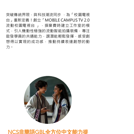
STEAM跨學科學習目標
突破傳統界限，與科技潮流同步 ，為「校園電視
台」重新定義！創立「MOBILE CAMPUS TV 2.0
流動校園電視台 」，摒棄費時建立工作室的模
式，引人機動性極強的流動智能拍攝裝備，專注
啟發學員的共通能力，譔潛能輕鬆發揮，感受創
想得以實現的成功感，推動持續表達創想的動
力。
NCS非華語GBL全方位中文能力提