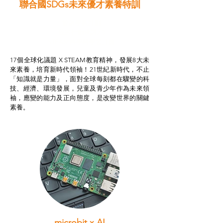
聯合國SDGs未來優才素養特訓
智啟學教計劃
我的行動承諾2.0
STEAM跨學科學習目標
17個全球化議題 X STEAM教育精神，發展8大未
來素養，培育新時代領袖！21世紀新時代，不止
「知識就是力量」，面對全球每刻都在驟變的科
技、經濟、環境發展，兒童及青少年作為未來領
袖，應變的能力及正向態度，是改變世界的關鍵
素養。
microbit x AI