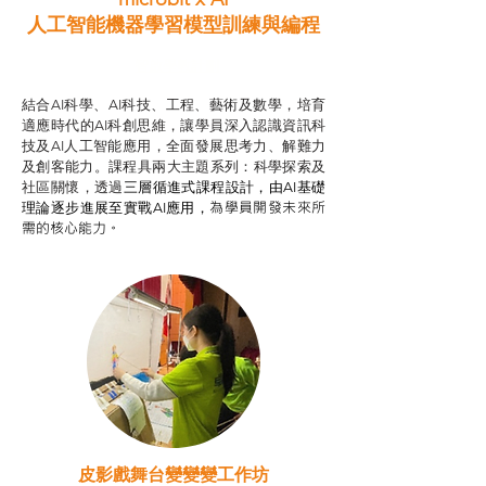
人工智能機器學習模型訓練與
編程
智啟學教計劃
結合AI科學、AI科技、工程、藝術及數學，培育
適應時代的AI科創思維，讓學員深入認識資訊科
技及AI人工智能應用，全面發展思考力、解難力
及創客能力。課程具兩大主題系列：科學探索及
社區關懷，透過
三層循進式課程設計，
由AI基礎
為學員開發未來所
理論逐步進展至實戰AI應用，
需的核心能力。
皮影戲舞台變變變工作坊