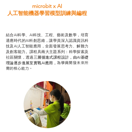
microbit x AI
人工智能機器學習模型訓練與
編程
智啟學教計劃
結合AI科學、AI科技、工程、藝術及數學，培育
適應時代的AI科創思維，讓學員深入認識資訊科
技及AI人工智能應用，全面發展思考力、解難力
及創客能力。課程具兩大主題系列：科學探索及
社區關懷，透過
三層循進式課程設計，
由AI基礎
為學員開發未來所
理論逐步進展至實戰AI應用，
需的核心能力。