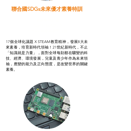
聯合國SDGs未來優才素養特訓
智啟學教計劃
我的行動承諾2.0
STEAM跨學科學習目標
17個全球化議題 X STEAM教育精神，發展8大未
來素養，培育新時代領袖！21世紀新時代，不止
「知識就是力量」，面對全球每刻都在驟變的科
技、經濟、環境發展，兒童及青少年作為未來領
袖，應變的能力及正向態度，是改變世界的關鍵
素養。