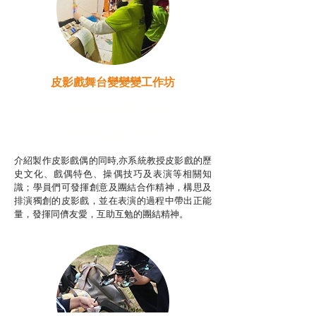
皮影戲舞台變變變工作坊
推廣自主語文學習（普通
話）
非華語學生綜合支援津貼
介紹製作皮影戲偶的同時,亦系統教授皮影戲的歷
史文化、戲偶特色、操偶技巧及表演等相關知
識；學員們可發揮創意及團結合作精神，構思及
排演獨創的皮影戲，並在表演的過程中帶出正能
量，發揮同儕友愛，互助互勉的團結精神。