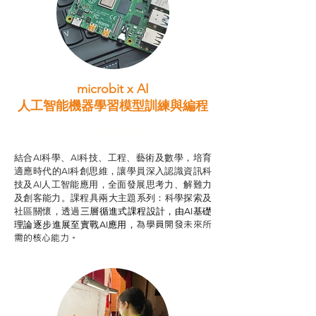
microbit x AI
人工智能機器學習模型訓練與
編程
智啟學教計劃
結合AI科學、AI科技、工程、藝術及數學，培育
適應時代的AI科創思維，讓學員深入認識資訊科
技及AI人工智能應用，全面發展思考力、解難力
及創客能力。課程具兩大主題系列：科學探索及
社區關懷，透過
三層循進式課程設計，
由AI基礎
為學員開發未來所
理論逐步進展至實戰AI應用，
需的核心能力。