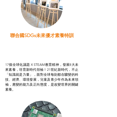
聯合國SDGs未來優才素養特訓
智啟學教計劃
我的行動承諾2.0
STEAM跨學科學習目標
17個全球化議題 X STEAM教育精神，發展8大未
來素養，培育新時代領袖！21世紀新時代，不止
「知識就是力量」，面對全球每刻都在驟變的科
技、經濟、環境發展，兒童及青少年作為未來領
袖，應變的能力及正向態度，是改變世界的關鍵
素養。