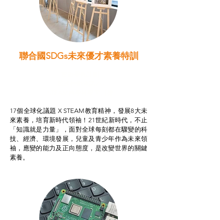
聯合國SDGs未來優才素養特訓
智啟學教計劃
我的行動承諾2.0
STEAM跨學科學習目標
17個全球化議題 X STEAM教育精神，發展8大未
來素養，培育新時代領袖！21世紀新時代，不止
「知識就是力量」，面對全球每刻都在驟變的科
技、經濟、環境發展，兒童及青少年作為未來領
袖，應變的能力及正向態度，是改變世界的關鍵
素養。