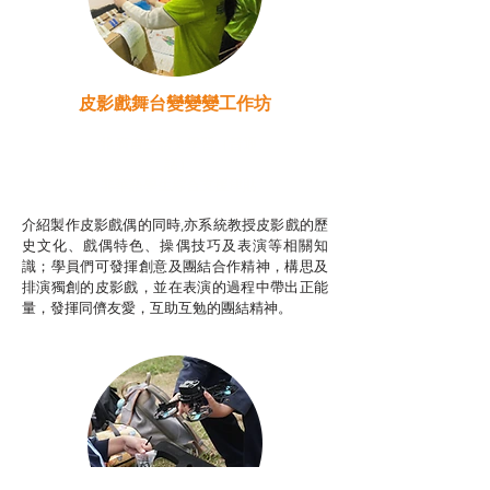
皮影戲舞台變變變工作坊
推廣自主語文學習（普通
話）
非華語學生綜合支援津貼
介紹製作皮影戲偶的同時,亦系統教授皮影戲的歷
史文化、戲偶特色、操偶技巧及表演等相關知
識；學員們可發揮創意及團結合作精神，構思及
排演獨創的皮影戲，並在表演的過程中帶出正能
量，發揮同儕友愛，互助互勉的團結精神。