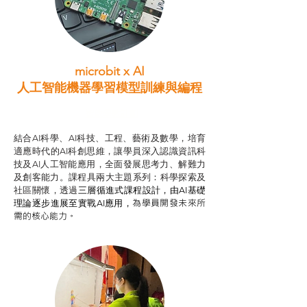
microbit x AI
人工智能機器學習模型訓練與
編程
智啟學教計劃
結合AI科學、AI科技、工程、藝術及數學，培育
適應時代的AI科創思維，讓學員深入認識資訊科
技及AI人工智能應用，全面發展思考力、解難力
及創客能力。課程具兩大主題系列：科學探索及
社區關懷，透過
三層循進式課程設計，
由AI基礎
為學員開發未來所
理論逐步進展至實戰AI應用，
需的核心能力。