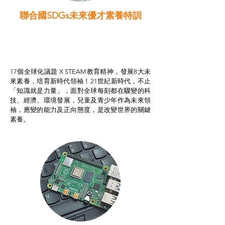
聯合國SDGs未來優才素養特訓
智啟學教計劃
我的行動承諾2.0
STEAM跨學科學習目標
17個全球化議題 X STEAM教育精神，發展8大未
來素養，培育新時代領袖！21世紀新時代，不止
「知識就是力量」，面對全球每刻都在驟變的科
技、經濟、環境發展，兒童及青少年作為未來領
袖，應變的能力及正向態度，是改變世界的關鍵
素養。