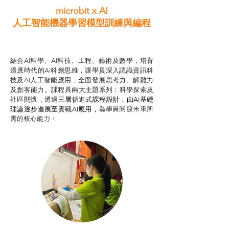
microbit x AI
人工智能機器學習模型訓練與
編程
智啟學教計劃
結合AI科學、AI科技、工程、藝術及數學，培育
適應時代的AI科創思維，讓學員深入認識資訊科
技及AI人工智能應用，全面發展思考力、解難力
及創客能力。課程具兩大主題系列：科學探索及
社區關懷，透過
三層循進式課程設計，
由AI基礎
為學員開發未來所
理論逐步進展至實戰AI應用，
需的核心能力。