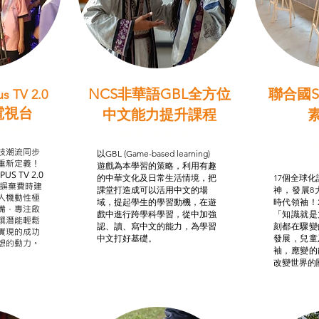
NCS非華語GBL全方位
聯合國S
s TV 2.0
電視台
中文能力提升課程
學習目標
非華語學生綜合支援津貼
智
我的
技潮流同步
以GBL (Game-based learning)
STE
重新定義！
遊戲為本學習的策略，利用有趣
US TV 2.0
的中華文化及日常生活情境，把
17個全球化議
，摒棄費時建
課堂打造成可以活用中文的場
神，發展8
人機動性極
域，提起學生的學習動機，在遊
時代領袖！
備，專注啟
戲中進行跨學科學習，從中加強
「知識就是
譔潛能輕鬆
認、讀、寫中文的能力，為學習
刻都在驟變
實現的成功
中文打好基礎。
發展，兒童
想的動力。
袖，應變的
改變世界的