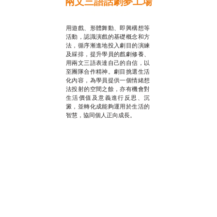
兩文三語話劇夢工場
推廣自主語文學習
用遊戲、形體舞動、即興構想等
活動，認識演戲的基礎概念和方
法，循序漸進地投入劇目的演練
及綵排，提升學員的戲劇修養、
用兩文三語表達自己的自信，以
至團隊合作精神。劇目挑選生活
化內容，為學員提供一個情緒想
法投射的空間之餘，亦有機會對
生活價值及意義進行反思、沉
澱，並轉化成能夠運用於生活的
智慧，協同個人正向成長。