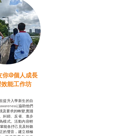
友你@個人成長
習效能工作坊
行動承諾2.0
在提升入學新生的自
-awareness),協助他們
境及要求的轉變,實踐
、糾錯、反省、進步
為模式。活動內容輕
朋輩能各抒己見及聆聽
正的聲音，建立積極