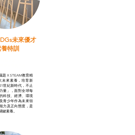
DGs未來優才
素養特訓
啟學教計劃
行動承諾2.0
AM跨學科學習目標
題 X STEAM教育精
大未來素養，培育新
21世紀新時代，不止
力量」，面對全球每
的科技、經濟、環境
及青少年作為未來領
能力及正向態度，是
關鍵素養。