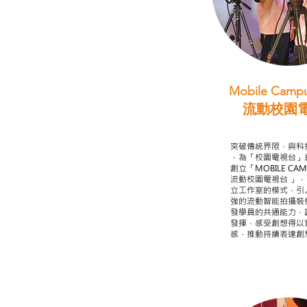
Mobile Campu
流動校園
STEAM跨學科
突破傳統界限，與科
，為「校園電視台」
創立「MOBILE CAMP
流動校園電視台 」
立工作室的模式，引
強的流動智能拍攝裝
發學員的共通能力，
發揮，感受創想得以
感，推動持續表達創