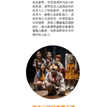
術及數學，培育適應時代的AI科
創思維，讓學員深入認識資訊科
技及AI人工智能應用，全面發展
思考力、解難力及創客能力。課
程具兩大主題系列：科學探索及
社區關懷，透過
三層循進式課程
設計，
由AI基礎理論逐步進展至
為學員開發未來所
實戰AI應用，
需的核心能力。