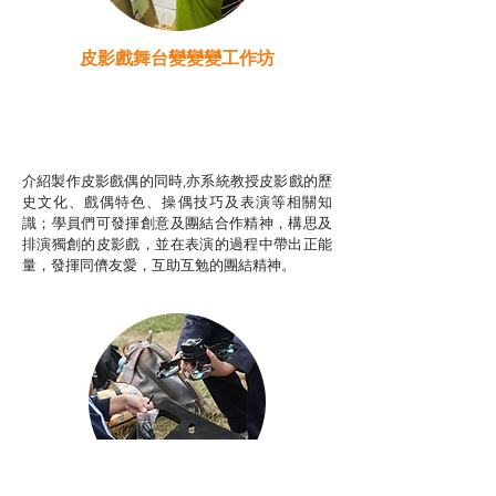
皮影戲舞台變變變工作坊
推廣自主語文學習（普通
話）
非華語學生綜合支援津貼
介紹製作皮影戲偶的同時,亦系統教授皮影戲的歷
史文化、戲偶特色、操偶技巧及表演等相關知
識；學員們可發揮創意及團結合作精神，構思及
排演獨創的皮影戲，並在表演的過程中帶出正能
量，發揮同儕友愛，互助互勉的團結精神。