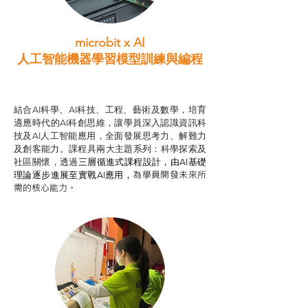
microbit x AI
人工智能機器學習模型訓練與
編程
智啟學教計劃
結合AI科學、AI科技、工程、藝術及數學，培育
適應時代的AI科創思維，讓學員深入認識資訊科
技及AI人工智能應用，全面發展思考力、解難力
及創客能力。課程具兩大主題系列：科學探索及
社區關懷，透過
三層循進式課程設計，
由AI基礎
為學員開發未來所
理論逐步進展至實戰AI應用，
需的核心能力。