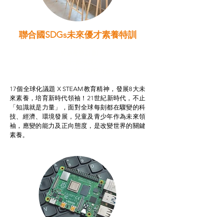
聯合國SDGs未來優才素養特訓
智啟學教計劃
我的行動承諾2.0
STEAM跨學科學習目標
17個全球化議題 X STEAM教育精神，發展8大未
來素養，培育新時代領袖！21世紀新時代，不止
「知識就是力量」，面對全球每刻都在驟變的科
技、經濟、環境發展，兒童及青少年作為未來領
袖，應變的能力及正向態度，是改變世界的關鍵
素養。