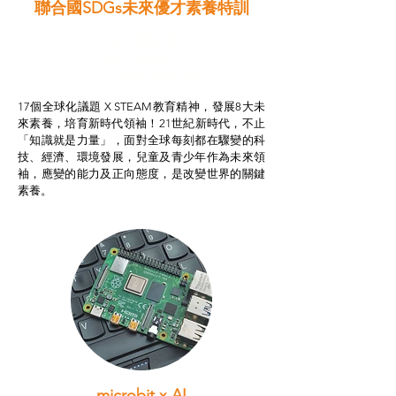
聯合國SDGs未來優才素養特訓
智啟學教計劃
我的行動承諾2.0
STEAM跨學科學習目標
17個全球化議題 X STEAM教育精神，發展8大未
來素養，培育新時代領袖！21世紀新時代，不止
「知識就是力量」，面對全球每刻都在驟變的科
技、經濟、環境發展，兒童及青少年作為未來領
袖，應變的能力及正向態度，是改變世界的關鍵
素養。
microbit x AI