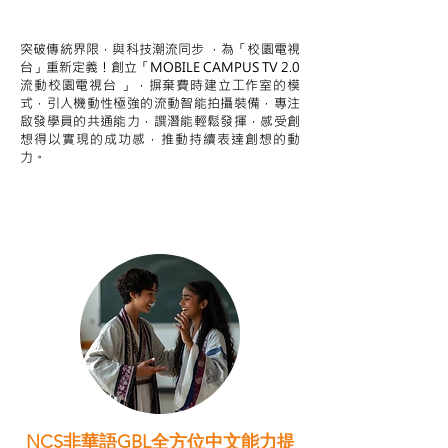
STEAM跨學科學習目標
突破傳統界限，與科技潮流同步 ，為「校園電視
台」重新定義！創立「MOBILE CAMPUS TV 2.0
流動校園電視台 」，摒棄費時建立工作室的模
式，引人機動性極強的流動智能拍攝裝備，專注
啟發學員的共通能力，譔潛能輕鬆發揮，感受創
想得以實現的成功感，推動持續表達創想的動
力。
NCS非華語GBL全方位中文能力提