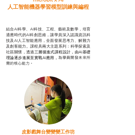
人工智能機器學習模型訓練與
編程
智啟學教計劃
結合AI科學、AI科技、工程、藝術及數學，培育
適應時代的AI科創思維，讓學員深入認識資訊科
技及AI人工智能應用，全面發展思考力、解難力
及創客能力。課程具兩大主題系列：科學探索及
社區關懷，透過
三層循進式課程設計，
由AI基礎
為學員開發未來所
理論逐步進展至實戰AI應用，
需的核心能力。
皮影戲舞台變變變工作坊