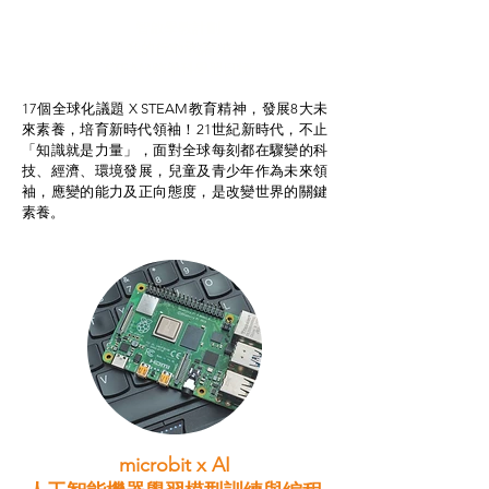
智啟學教計劃
我的行動承諾2.0
STEAM跨學科學習目標
17個全球化議題 X STEAM教育精神，發展8大未
來素養，培育新時代領袖！21世紀新時代，不止
「知識就是力量」，面對全球每刻都在驟變的科
技、經濟、環境發展，兒童及青少年作為未來領
袖，應變的能力及正向態度，是改變世界的關鍵
素養。
microbit x AI