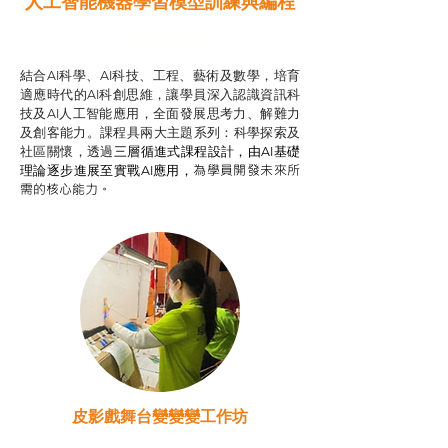
人工智能機器學習模型訓練與
編程
智啟學教計劃
結合AI科學、AI科技、工程、藝術及數學，培育
適應時代的AI科創思維，讓學員深入認識資訊科
技及AI人工智能應用，全面發展思考力、解難力
及創客能力。課程具兩大主題系列：科學探索及
社區關懷，透過
三層循進式課程設計，
由AI基礎
為學員開發未來所
理論逐步進展至實戰AI應用，
需的核心能力。
皮影戲舞台變變變工作坊