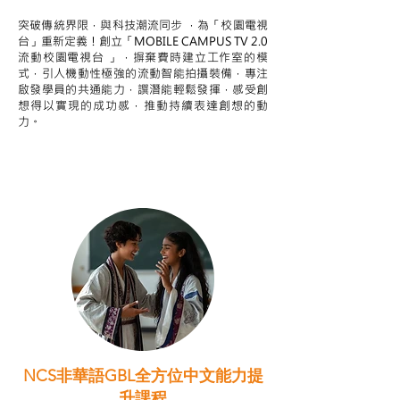
突破傳統界限，與科技潮流同步 ，為「校園電視
台」重新定義！創立「MOBILE CAMPUS TV 2.0
流動校園電視台 」，摒棄費時建立工作室的模
式，引人機動性極強的流動智能拍攝裝備，專注
啟發學員的共通能力，譔潛能輕鬆發揮，感受創
想得以實現的成功感，推動持續表達創想的動
力。
NCS非華語GBL全方位中文能力提
升課程