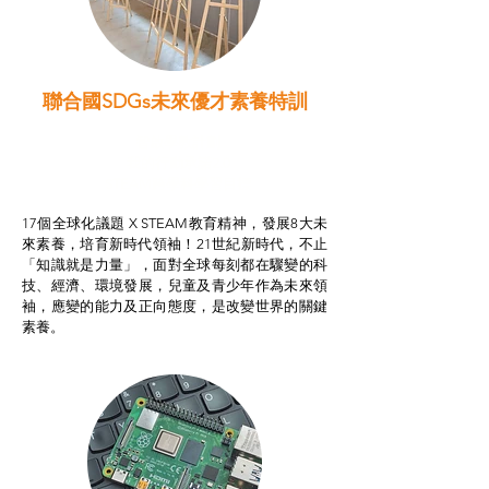
聯合國SDGs未來優才素養特訓
智啟學教計劃
我的行動承諾2.0
STEAM跨學科學習目標
17個全球化議題 X STEAM教育精神，發展8大未
來素養，培育新時代領袖！21世紀新時代，不止
「知識就是力量」，面對全球每刻都在驟變的科
技、經濟、環境發展，兒童及青少年作為未來領
袖，應變的能力及正向態度，是改變世界的關鍵
素養。