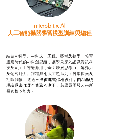
microbit x AI
人工智能機器學習模型訓練與
編程
智啟學教計劃
結合AI科學、AI科技、工程、藝術及數學，培育
適應時代的AI科創思維，讓學員深入認識資訊科
技及AI人工智能應用，全面發展思考力、解難力
及創客能力。課程具兩大主題系列：科學探索及
社區關懷，透過
三層循進式課程設計，
由AI基礎
為學員開發未來所
理論逐步進展至實戰AI應用，
需的核心能力。