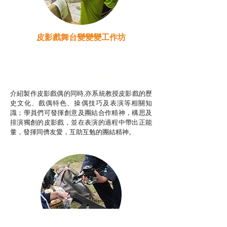
皮影戲舞台變變變工作坊
推廣自主語文學習（普通
話）
非華語學生綜合支援津貼
介紹製作皮影戲偶的同時,亦系統教授皮影戲的歷
史文化、戲偶特色、操偶技巧及表演等相關知
識；學員們可發揮創意及團結合作精神，構思及
排演獨創的皮影戲，並在表演的過程中帶出正能
量，發揮同儕友愛，互助互勉的團結精神。