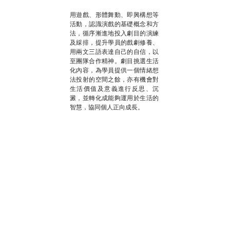
用遊戲、形體舞動、即興構想等
活動，認識演戲的基礎概念和方
法，循序漸進地投入劇目的演練
及綵排，提升學員的戲劇修養、
用兩文三語表達自己的自信，以
至團隊合作精神。劇目挑選生活
化內容，為學員提供一個情緒想
法投射的空間之餘，亦有機會對
生活價值及意義進行反思、沉
澱，並轉化成能夠運用於生活的
智慧，協同個人正向成長。