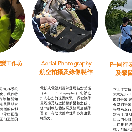
Aerial Photography
變變工作坊
P+同行
習（普通
航空拍攝及錄像製作
及學
STEAM跨學科學習目標
支援津貼
我的
電影或電視劇經常運用航空拍攝
同時,亦系統
本工作坊旨
（Aerial Photography）來營造
化、戲偶特
我意識(Self
扣人心弦的視覺效果。 課程讓學
演等相關知
面對學習環
員既感受航空拍攝的樂趣之餘，
意及團結合
有效的學習
從中訓練肢體協調及協同全腦學
獨創的皮影
等思為及行
習法，有助改善專注和多角度思
中帶出正能
鬆有趣,讓
維能力。
互助互勉的
自己內心真
正面的態
戰，創價未