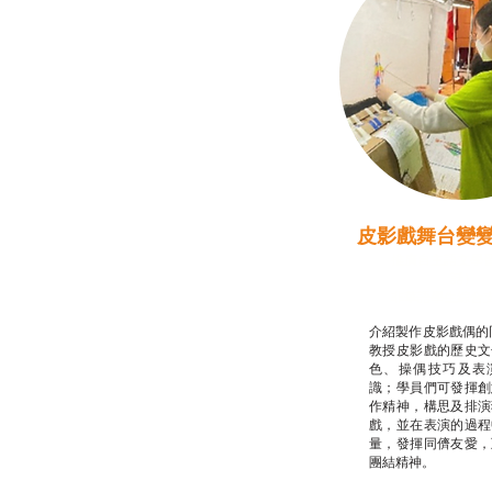
皮影戲舞台變
推廣自主語文學
話）
非華語學生綜合
介紹製作皮影戲偶的
教授皮影戲的歷史文
色、操偶技巧及表
識；學員們可發揮創
作精神，構思及排演
戲，並在表演的過程
量，發揮同儕友愛，
團結精神。