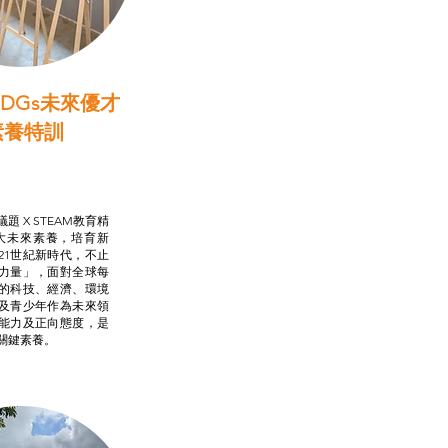
DGs未來優才
素養特訓
啟學教計劃
行動承諾2.0
AM跨學科學習目標
題 X STEAM教育精
大未來素養，培育新
21世紀新時代，不止
力量」，面對全球每
的科技、經濟、環境
及青少年作為未來領
能力及正向態度，是
關鍵素養。