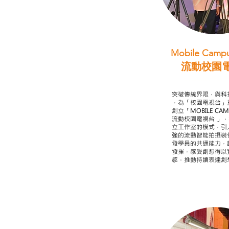
Mobile Campu
流動校園
STEAM跨學科
突破傳統界限，與科
，為「校園電視台」
創立「MOBILE CAMP
流動校園電視台 」
立工作室的模式，引
強的流動智能拍攝裝
發學員的共通能力，
發揮，感受創想得以
感，推動持續表達創