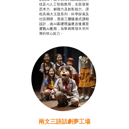
技及AI人工智能應用，全面發展
思考力、解難力及創客能力。課
程具兩大主題系列：科學探索及
社區關懷，透過
三層循進式課程
設計，
由AI基礎理論逐步進展至
為學員開發未來所
實戰AI應用，
需的核心能力。
兩文三語話劇夢工場
推廣自主語文學習