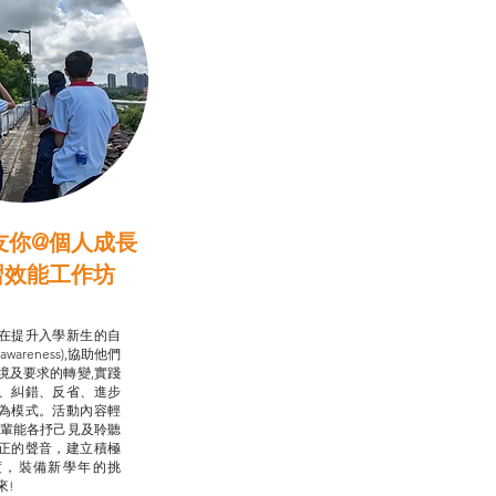
友你@個人成長
習效能工作坊
行動承諾2.0
在提升入學新生的自
-awareness),協助他們
境及要求的轉變,實踐
、糾錯、反省、進步
為模式。活動內容輕
朋輩能各抒己見及聆聽
正的聲音，建立積極
度，裝備新學年的挑
來!