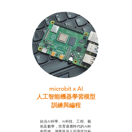
microbit x AI
人工智能機器學習模型
訓練與
編程
智啟學教計劃
結合AI科學、AI科技、工程、藝
術及數學，培育適應時代的AI科
創思維，讓學員深入認識資訊科