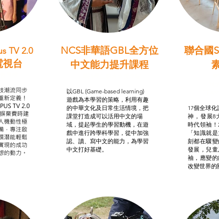
NCS非華語GBL全方位
聯合國S
s TV 2.0
電視台
中文能力提升課程
學習目標
非華語學生綜合支援津貼
智
我的
技潮流同步
以GBL (Game-based learning)
STE
重新定義！
遊戲為本學習的策略，利用有趣
US TV 2.0
的中華文化及日常生活情境，把
17個全球化議
，摒棄費時建
課堂打造成可以活用中文的場
神，發展8
人機動性極
域，提起學生的學習動機，在遊
時代領袖！
備，專注啟
戲中進行跨學科學習，從中加強
「知識就是
譔潛能輕鬆
認、讀、寫中文的能力，為學習
刻都在驟變
實現的成功
中文打好基礎。
發展，兒童
想的動力。
袖，應變的
改變世界的