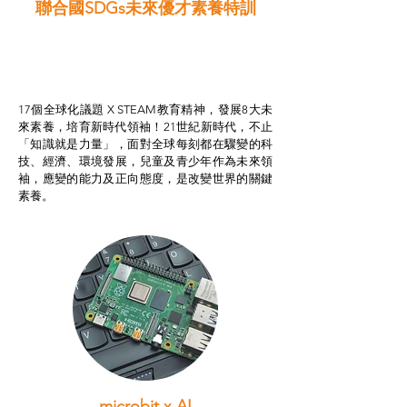
聯合國SDGs未來優才素養特訓
智啟學教計劃
我的行動承諾2.0
STEAM跨學科學習目標
17個全球化議題 X STEAM教育精神，發展8大未
來素養，培育新時代領袖！21世紀新時代，不止
「知識就是力量」，面對全球每刻都在驟變的科
技、經濟、環境發展，兒童及青少年作為未來領
袖，應變的能力及正向態度，是改變世界的關鍵
素養。
microbit x AI