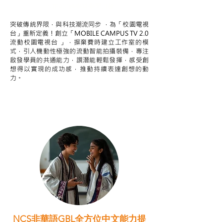
STEAM跨學科學習目標
突破傳統界限，與科技潮流同步 ，為「校園電視
台」重新定義！創立「MOBILE CAMPUS TV 2.0
流動校園電視台 」，摒棄費時建立工作室的模
式，引人機動性極強的流動智能拍攝裝備，專注
啟發學員的共通能力，譔潛能輕鬆發揮，感受創
想得以實現的成功感，推動持續表達創想的動
力。
NCS非華語GBL全方位中文能力提