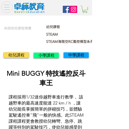
幼兒課程
卓師到校課程概覽
STEAM
STEAM海陸空RC遙控模型系列
幼兒課程
中學課程
小學課程
Mini BUGGY 特技遙控反斗
車王
課程採用1/32迷你越野車進行教學， 該
越野車的最高速度能達 22 km / h ，讓
幼兒能長掌握簡單的拼砌技巧，並體驗
駕駛遙控車“飛”一般的快感。此STEAM
課程課程更會教授幼兒轉彎、急停、跳
躍等特別的駕駛技巧，使幼兒能感受到