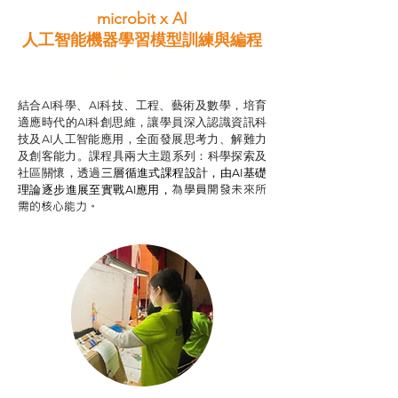
microbit x AI
人工智能機器學習模型訓練與
編程
智啟學教計劃
結合AI科學、AI科技、工程、藝術及數學，培育
適應時代的AI科創思維，讓學員深入認識資訊科
技及AI人工智能應用，全面發展思考力、解難力
及創客能力。課程具兩大主題系列：科學探索及
社區關懷，透過
三層循進式課程設計，
由AI基礎
為學員開發未來所
理論逐步進展至實戰AI應用，
需的核心能力。