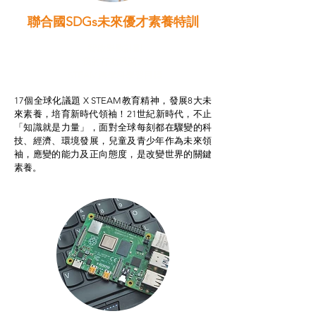
聯合國SDGs未來優才素養特訓
智啟學教計劃
我的行動承諾2.0
STEAM跨學科學習目標
17個全球化議題 X STEAM教育精神，發展8大未
來素養，培育新時代領袖！21世紀新時代，不止
「知識就是力量」，面對全球每刻都在驟變的科
技、經濟、環境發展，兒童及青少年作為未來領
袖，應變的能力及正向態度，是改變世界的關鍵
素養。