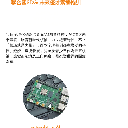
聯合國SDGs未來優才素養特訓
智啟學教計劃
我的行動承諾2.0
STEAM跨學科學習目標
17個全球化議題 X STEAM教育精神，發展8大未
來素養，培育新時代領袖！21世紀新時代，不止
「知識就是力量」，面對全球每刻都在驟變的科
技、經濟、環境發展，兒童及青少年作為未來領
袖，應變的能力及正向態度，是改變世界的關鍵
素養。
microbit x AI