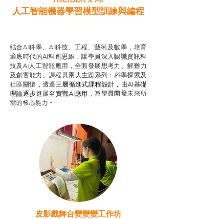
人工智能機器學習模型訓練與
編程
智啟學教計劃
結合AI科學、AI科技、工程、藝術及數學，培育
適應時代的AI科創思維，讓學員深入認識資訊科
技及AI人工智能應用，全面發展思考力、解難力
及創客能力。課程具兩大主題系列：科學探索及
社區關懷，透過
三層循進式課程設計，
由AI基礎
為學員開發未來所
理論逐步進展至實戰AI應用，
需的核心能力。
皮影戲舞台變變變工作坊