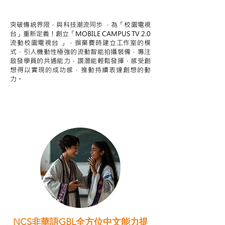
STEAM跨學科學習目標
突破傳統界限，與科技潮流同步 ，為「校園電視
台」重新定義！創立「MOBILE CAMPUS TV 2.0
流動校園電視台 」，摒棄費時建立工作室的模
式，引人機動性極強的流動智能拍攝裝備，專注
啟發學員的共通能力，譔潛能輕鬆發揮，感受創
想得以實現的成功感，推動持續表達創想的動
力。
NCS非華語GBL全方位中文能力提