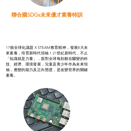
聯合國SDGs未來優才素養特訓
智啟學教計劃
我的行動承諾2.0
STEAM跨學科學習目標
17個全球化議題 X STEAM教育精神，發展8大未
來素養，培育新時代領袖！21世紀新時代，不止
「知識就是力量」，面對全球每刻都在驟變的科
技、經濟、環境發展，兒童及青少年作為未來領
袖，應變的能力及正向態度，是改變世界的關鍵
素養。