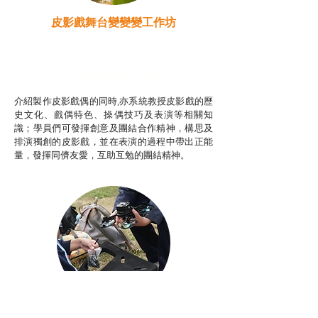
皮影戲舞台變變變工作坊
推廣自主語文學習（普通
話）
非華語學生綜合支援津貼
介紹製作皮影戲偶的同時,亦系統教授皮影戲的歷
史文化、戲偶特色、操偶技巧及表演等相關知
識；學員們可發揮創意及團結合作精神，構思及
排演獨創的皮影戲，並在表演的過程中帶出正能
量，發揮同儕友愛，互助互勉的團結精神。