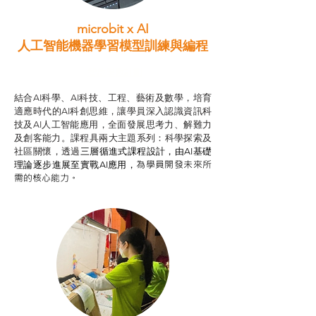
microbit x AI
人工智能機器學習模型訓練與
編程
智啟學教計劃
結合AI科學、AI科技、工程、藝術及數學，培育
適應時代的AI科創思維，讓學員深入認識資訊科
技及AI人工智能應用，全面發展思考力、解難力
及創客能力。課程具兩大主題系列：科學探索及
社區關懷，透過
三層循進式課程設計，
由AI基礎
為學員開發未來所
理論逐步進展至實戰AI應用，
需的核心能力。