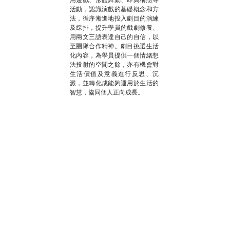
活動，認識演戲的基礎概念和方
法，循序漸進地投入劇目的演練
及綵排，提升學員的戲劇修養、
用兩文三語表達自己的自信，以
至團隊合作精神。劇目挑選生活
化內容，為學員提供一個情緒想
法投射的空間之餘，亦有機會對
生活價值及意義進行反思、沉
澱，並轉化成能夠運用於生活的
智慧，協同個人正向成長。