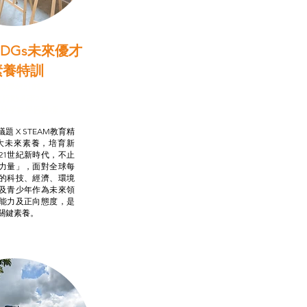
DGs未來優才
素養特訓
啟學教計劃
行動承諾2.0
AM跨學科學習目標
題 X STEAM教育精
大未來素養，培育新
21世紀新時代，不止
力量」，面對全球每
的科技、經濟、環境
及青少年作為未來領
能力及正向態度，是
關鍵素養。