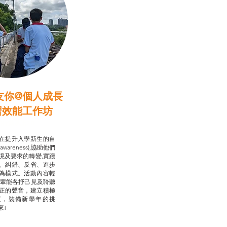
友你@個人成長
習效能工作坊
行動承諾2.0
在提升入學新生的自
-awareness),協助他們
境及要求的轉變,實踐
、糾錯、反省、進步
為模式。活動內容輕
朋輩能各抒己見及聆聽
正的聲音，建立積極
度，裝備新學年的挑
來!