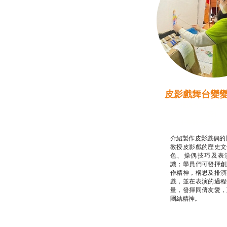
皮影戲舞台變
推廣自主語文學
話）
非華語學生綜合
介紹製作皮影戲偶的
教授皮影戲的歷史文
色、操偶技巧及表
識；學員們可發揮創
作精神，構思及排演
戲，並在表演的過程
量，發揮同儕友愛，
團結精神。