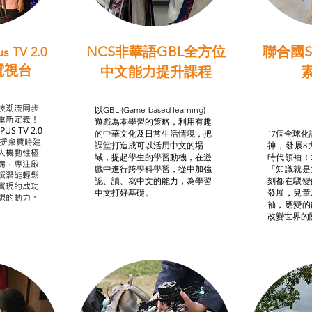
NCS非華語GBL全方位
聯合國S
s TV 2.0
電視台
中文能力提升課程
學習目標
非華語學生綜合支援津貼
智
我的
技潮流同步
以GBL (Game-based learning)
STE
重新定義！
遊戲為本學習的策略，利用有趣
US TV 2.0
的中華文化及日常生活情境，把
17個全球化議
，摒棄費時建
課堂打造成可以活用中文的場
神，發展8
人機動性極
域，提起學生的學習動機，在遊
時代領袖！
備，專注啟
戲中進行跨學科學習，從中加強
「知識就是
譔潛能輕鬆
認、讀、寫中文的能力，為學習
刻都在驟變
實現的成功
中文打好基礎。
發展，兒童
想的動力。
袖，應變的
改變世界的