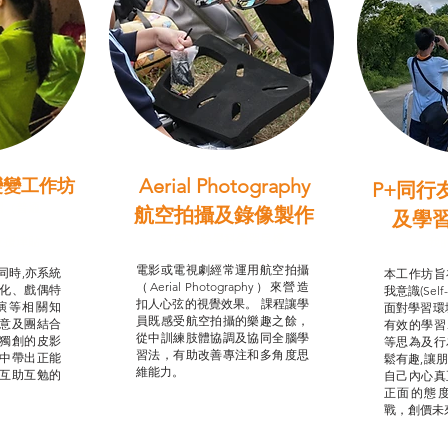
Aerial Photography
變變工作坊
P+同行
習（普通
航空拍攝及錄像製作
及學
STEAM跨學科學習目標
支援津貼
我的
電影或電視劇經常運用航空拍攝
同時,亦系統
本工作坊旨
（Aerial Photography）來營造
化、戲偶特
我意識(Self
扣人心弦的視覺效果。 課程讓學
演等相關知
面對學習環
員既感受航空拍攝的樂趣之餘，
意及團結合
有效的學習
從中訓練肢體協調及協同全腦學
獨創的皮影
等思為及行
習法，有助改善專注和多角度思
中帶出正能
鬆有趣,讓
維能力。
互助互勉的
自己內心真
正面的態
戰，創價未