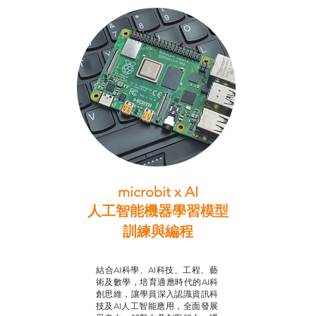
microbit x AI
人工智能機器學習模型
訓練與
編程
智啟學教計劃
結合AI科學、AI科技、工程、藝
術及數學，培育適應時代的AI科
創思維，讓學員深入認識資訊科
技及AI人工智能應用，全面發展