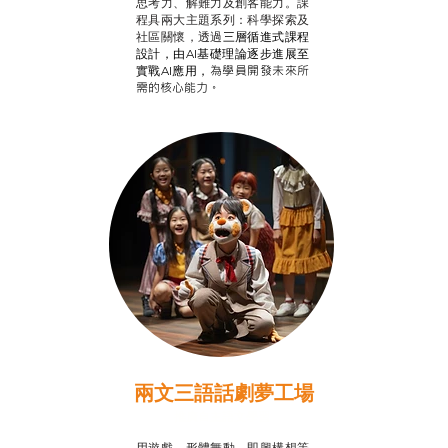
思考力、解難力及創客能力。課
程具兩大主題系列：科學探索及
社區關懷，透過
三層循進式課程
設計，
由AI基礎理論逐步進展至
為學員開發未來所
實戰AI應用，
需的核心能力。
兩文三語話劇夢工場
推廣自主語文學習
用遊戲、形體舞動、即興構想等