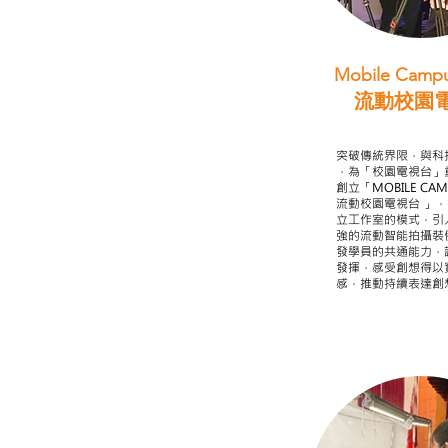
Mobile Campu
流動校園
STEAM跨學科
突破傳統界限，與科
，為「校園電視台」
創立「MOBILE CAMP
流動校園電視台 」
立工作室的模式，引
強的流動智能拍攝裝
發學員的共通能力，
發揮，感受創想得以
感，推動持續表達創